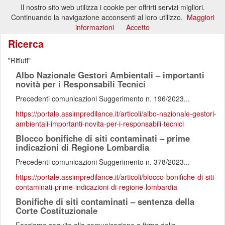
Il nostro sito web utilizza i cookie per offrirti servizi migliori.
Toggl
Continuando la navigazione acconsenti al loro utilizzo.
Maggiori
naviga
informazioni
Accetto
Ricerca
Rifiuti
Albo Nazionale Gestori Ambientali – importanti
novità per i Responsabili Tecnici
Precedenti comunicazioni Suggerimento n. 196/2023...
https://portale.assimpredilance.it/articoli/albo-nazionale-gestori-
ambientali-importanti-novita-per-i-responsabili-tecnici
Blocco bonifiche di siti contaminati – prime
indicazioni di Regione Lombardia
Precedenti comunicazioni Suggerimento n. 378/2023...
https://portale.assimpredilance.it/articoli/blocco-bonifiche-di-siti-
contaminati-prime-indicazioni-di-regione-lombardia
Bonifiche di siti contaminati – sentenza della
Corte Costituzionale