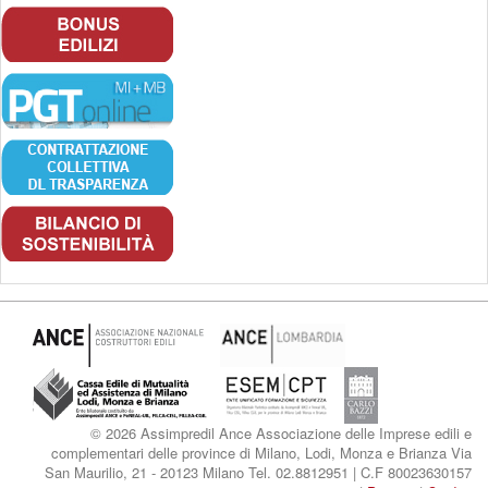
© 2026 Assimpredil Ance Associazione delle Imprese edili e
complementari delle province di Milano, Lodi, Monza e Brianza Via
San Maurilio, 21 - 20123 Milano Tel. 02.8812951 | C.F 80023630157