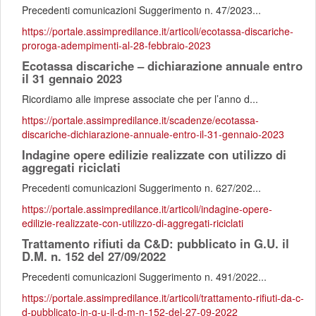
Precedenti comunicazioni Suggerimento n. 47/2023...
https://portale.assimpredilance.it/articoli/ecotassa-discariche-
proroga-adempimenti-al-28-febbraio-2023
Ecotassa discariche – dichiarazione annuale entro
il 31 gennaio 2023
Ricordiamo alle imprese associate che per l’anno d...
https://portale.assimpredilance.it/scadenze/ecotassa-
discariche-dichiarazione-annuale-entro-il-31-gennaio-2023
Indagine opere edilizie realizzate con utilizzo di
aggregati riciclati
Precedenti comunicazioni Suggerimento n. 627/202...
https://portale.assimpredilance.it/articoli/indagine-opere-
edilizie-realizzate-con-utilizzo-di-aggregati-riciclati
Trattamento rifiuti da C&D: pubblicato in G.U. il
D.M. n. 152 del 27/09/2022
Precedenti comunicazioni Suggerimento n. 491/2022...
https://portale.assimpredilance.it/articoli/trattamento-rifiuti-da-c-
d-pubblicato-in-g-u-il-d-m-n-152-del-27-09-2022