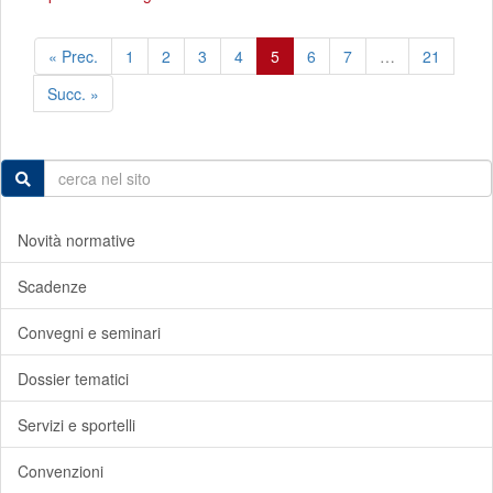
« Prec.
1
2
3
4
5
6
7
…
21
Succ. »
Novità normative
Scadenze
Convegni e seminari
Dossier tematici
Servizi e sportelli
Convenzioni