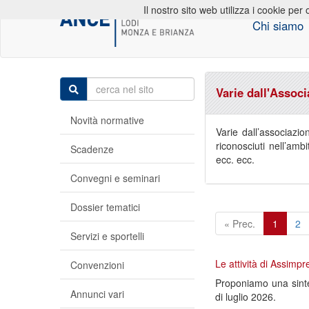
Il nostro sito web utilizza i cookie per 
Chi siamo
Varie dall'Assoc
Novità normative
Varie dall’associazio
riconosciuti nell’amb
Scadenze
ecc. ecc.
Convegni e seminari
Dossier tematici
« Prec.
1
2
Servizi e sportelli
Le attività di Assimpr
Convenzioni
Proponiamo una sintes
Annunci vari
di luglio 2026.