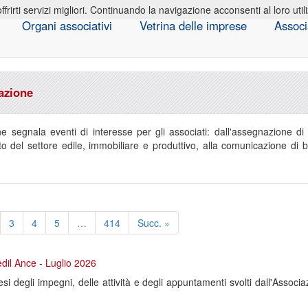
offrirti servizi migliori. Continuando la navigazione acconsenti al loro util
Organi associativi
Vetrina delle imprese
Associ
iazione
ne segnala eventi di interesse per gli associati: dall'assegnazione d
ito del settore edile, immobiliare e produttivo, alla comunicazione di 
3
4
5
…
414
Succ. »
edil Ance - Luglio 2026
i degli impegni, delle attività e degli appuntamenti svolti dall'Associ