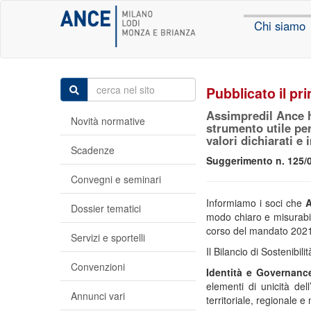
Chi siamo
Pubblicato il pr
Assimpredil Ance ha
Novità normative
strumento utile pe
valori dichiarati e
Scadenze
Suggerimento n. 125/0
Convegni e seminari
Informiamo i soci che
A
Dossier tematici
modo chiaro e misurabile
corso del mandato 20
Servizi e sportelli
Il Bilancio di Sostenibili
Convenzioni
Identità e Governanc
elementi di unicità del
Annunci vari
territoriale, regionale 