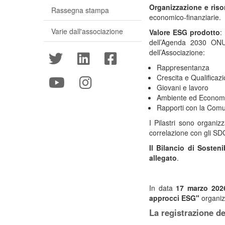
Organizzazione e riso
Rassegna stampa
economico-finanziarie.
Varie dall'associazione
Valore ESG prodotto
:
dell’Agenda 2030 ONU 
dell’Associazione:
Rappresentanza
Crescita e Qualificaz
Giovani e lavoro
Ambiente ed Economi
Rapporti con la Comu
I Pilastri sono organizz
correlazione con gli SDGs
Il Bilancio di Sosten
allegato
.
In data
17 marzo 202
approcci ESG"
organiz
La registrazione d