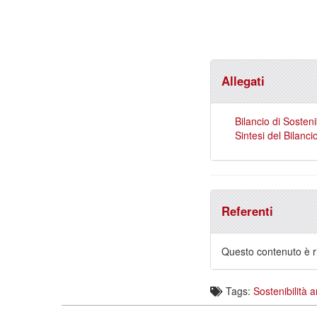
Allegati
Bilancio di Soste
Sintesi del Bilanc
Referenti
Questo contenuto è ri
Tags:
Sostenibilità 