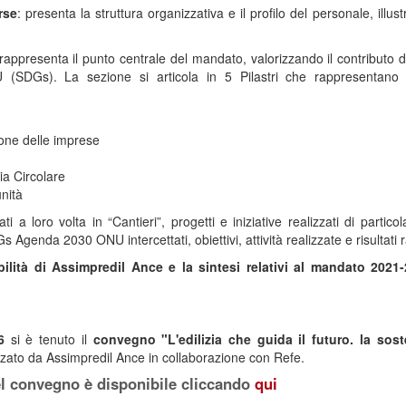
rse
: presenta la struttura organizzativa e il profilo del personale, illu
 rappresenta il punto centrale del mandato, valorizzando il contributo di
(SDGs). La sezione si articola in 5 Pilastri che rappresentano l
ione delle imprese
a Circolare
nità
ati a loro volta in “Cantieri”, progetti e iniziative realizzati di part
 Agenda 2030 ONU intercettati, obiettivi, attività realizzate e risultati r
ibilità di Assimpredil Ance e la sintesi relativi al mandato 20
6
si è tenuto il
convegno "L'edilizia che guida il futuro. la sos
zato da Assimpredil Ance in collaborazione con Refe.
el convegno è disponibile cliccando
qui