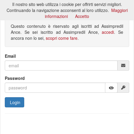
Il nostro sito web utilizza i cookie per offrirti servizi migliori.
Toggl
Continuando la navigazione acconsenti al loro utilizzo.
Maggiori
naviga
informazioni
Accetto
Questo contenuto è riservato agli iscritti ad Assimpredil
Ance. Se sei iscritto ad Assimpredil Ance,
accedi
. Se
ancora non lo sei,
scopri come fare
.
Email
Password
Login
Hai dimenticato la password?
Non sei ancora registrato?
Reimposta password
Registrati