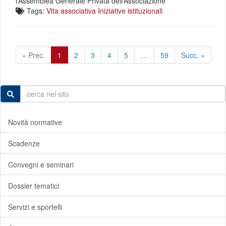
l’Assemblea Generale Privata dell’Associazione
Tags:
Vita associativa
Iniziative istituzionali
« Prec.
1
2
3
4
5
…
59
Succ. »
Novità normative
Scadenze
Convegni e seminari
Dossier tematici
Servizi e sportelli