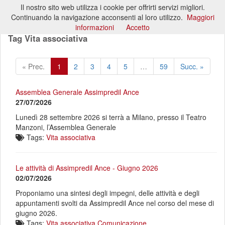
Il nostro sito web utilizza i cookie per offrirti servizi migliori.
Toggl
Continuando la navigazione acconsenti al loro utilizzo.
Maggiori
naviga
informazioni
Accetto
Tag Vita associativa
« Prec.
1
2
3
4
5
…
59
Succ. »
Assemblea Generale Assimpredil Ance
27/07/2026
Lunedì 28 settembre 2026 si terrà a Milano, presso il Teatro
Manzoni, l’Assemblea Generale
Tags:
Vita associativa
Le attività di Assimpredil Ance - Giugno 2026
02/07/2026
Proponiamo una sintesi degli impegni, delle attività e degli
appuntamenti svolti da Assimpredil Ance nel corso del mese di
giugno 2026.
Tags:
Vita associativa
Comunicazione