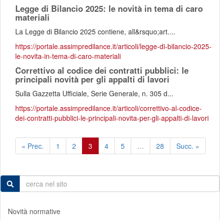
Legge di Bilancio 2025: le novità in tema di caro
materiali
La Legge di Bilancio 2025 contiene, all&rsquo;art....
https://portale.assimpredilance.it/articoli/legge-di-bilancio-2025-
le-novita-in-tema-di-caro-materiali
Correttivo al codice dei contratti pubblici: le
principali novità per gli appalti di lavori
Sulla Gazzetta Ufficiale, Serie Generale, n. 305 d...
https://portale.assimpredilance.it/articoli/correttivo-al-codice-
dei-contratti-pubblici-le-principali-novita-per-gli-appalti-di-lavori
« Prec.
1
2
3
4
5
…
28
Succ. »
Novità normative