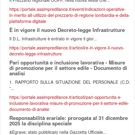
Il Prezzario regionale OOPP, nella nuova veste che...
https://portale.assimpredilance.it/eventi/indicazioni-operative-
in-merito-all-utilizzo-del-prezzario-di-regione-lombardia-e-della-
piattaforma-digitale
È in vigore il nuovo Decreto-legge Infrastrutture
Il D.L. Infrastrutture è entrato in vigore il gior...
https://portale.assimpredilance.it/articoli/e-in-vigore-il-nuovo-
decreto-legge-infrastrutture
Pari opportunità e inclusione lavorativa - Misure
di promozione per il settore edile - Documento di
analisi
1. RAPPORTO SULLA SITUAZIONE DEL PERSONALE (C.D.
“...
https://portale.assimpredilance.it/articoli/pari-opportunita-e-
inclusione-lavorativa-misure-di-promozione-per-il-settore-edile-
documento-di-analisi
Responsabilità erariale: prorogata al 31 dicembre
2025 la disciplina speciale
&Egrave; stato pubblicato nella Gazzetta Ufficiale...