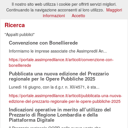
Il nostro sito web utilizza i cookie per offrirti servizi migliori.
Toggl
Continuando la navigazione acconsenti al loro utilizzo.
Maggiori
naviga
informazioni
Accetto
Ricerca
Appalti pubblici
Convenzione con Bonellierede
Informiamo le imprese associate che Assimpredil An...
https://portale.assimpredilance.it/articoli/convenzione-con-
bonellierede
Pubblicata una nuova edizione del Prezzario
regionale per le Opere Pubbliche 2025
Lunedì 16 giugno, con la d.g.r. n. XII/4571, è sta...
https://portale.assimpredilance.it/articoli/pubblicata-una-nuova-
edizione-del-prezzario-regionale-per-le-opere-pubbliche-2025
Indicazioni operative in merito all’utilizzo del
Prezzario di Regione Lombardia e della
Piattaforma Digitale