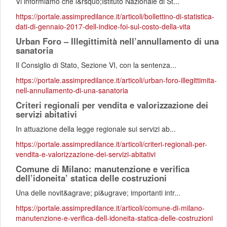
Vi informiamo che l&rsquo;Istituto Nazionale di St...
https://portale.assimpredilance.it/articoli/bollettino-di-statistica-
dati-di-gennaio-2017-dell-indice-foi-sul-costo-della-vita
Urban Foro – Illegittimità nell’annullamento di una
sanatoria
Il Consiglio di Stato, Sezione VI, con la sentenza...
https://portale.assimpredilance.it/articoli/urban-foro-illegittimita-
nell-annullamento-di-una-sanatoria
Criteri regionali per vendita e valorizzazione dei
servizi abitativi
In attuazione della legge regionale sui servizi ab...
https://portale.assimpredilance.it/articoli/criteri-regionali-per-
vendita-e-valorizzazione-dei-servizi-abitativi
Comune di Milano: manutenzione e verifica
dell’idoneita’ statica delle costruzioni
Una delle novit&agrave; pi&ugrave; importanti intr...
https://portale.assimpredilance.it/articoli/comune-di-milano-
manutenzione-e-verifica-dell-idoneita-statica-delle-costruzioni