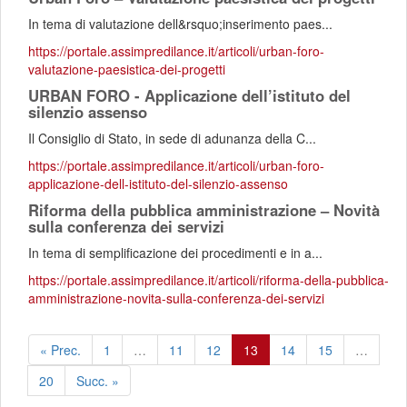
In tema di valutazione dell&rsquo;inserimento paes...
https://portale.assimpredilance.it/articoli/urban-foro-
valutazione-paesistica-dei-progetti
URBAN FORO - Applicazione dell’istituto del
silenzio assenso
Il Consiglio di Stato, in sede di adunanza della C...
https://portale.assimpredilance.it/articoli/urban-foro-
applicazione-dell-istituto-del-silenzio-assenso
Riforma della pubblica amministrazione – Novità
sulla conferenza dei servizi
In tema di semplificazione dei procedimenti e in a...
https://portale.assimpredilance.it/articoli/riforma-della-pubblica-
amministrazione-novita-sulla-conferenza-dei-servizi
« Prec.
1
…
11
12
13
14
15
…
20
Succ. »