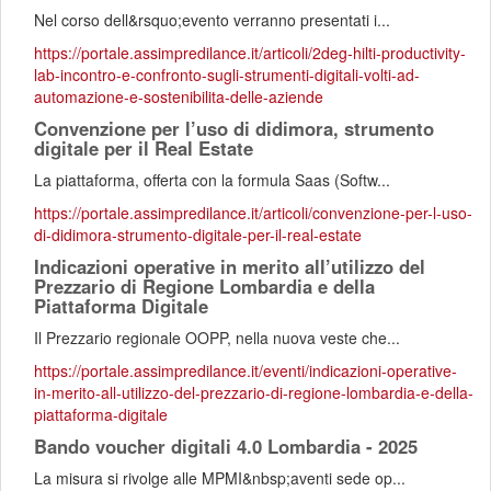
Nel corso dell&rsquo;evento verranno presentati i...
https://portale.assimpredilance.it/articoli/2deg-hilti-productivity-
lab-incontro-e-confronto-sugli-strumenti-digitali-volti-ad-
automazione-e-sostenibilita-delle-aziende
Convenzione per l’uso di didimora, strumento
digitale per il Real Estate
La piattaforma, offerta con la formula Saas (Softw...
https://portale.assimpredilance.it/articoli/convenzione-per-l-uso-
di-didimora-strumento-digitale-per-il-real-estate
Indicazioni operative in merito all’utilizzo del
Prezzario di Regione Lombardia e della
Piattaforma Digitale
Il Prezzario regionale OOPP, nella nuova veste che...
https://portale.assimpredilance.it/eventi/indicazioni-operative-
in-merito-all-utilizzo-del-prezzario-di-regione-lombardia-e-della-
piattaforma-digitale
Bando voucher digitali 4.0 Lombardia - 2025
La misura si rivolge alle MPMI&nbsp;aventi sede op...