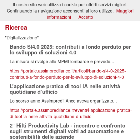
Il nostro sito web utilizza i cookie per offrirti servizi migliori.
Toggl
Continuando la navigazione acconsenti al loro utilizzo.
Maggiori
naviga
informazioni
Accetto
Ricerca
Digitalizzazione
Bando SI4.0 2025: contributi a fondo perduto per
lo sviluppo di soluzioni 4.0
La misura si rivolge alle MPMI lombarde e prevede...
https://portale.assimpredilance.it/articoli/bando-si4-0-2025-
contributi-a-fondo-perduto-per-lo-sviluppo-di-soluzioni-4-0
L’applicazione pratica di tool IA nelle attività
quotidiane d’ufficio
Lo scorso anno Assimpredil Ance aveva organizzato...
https://portale.assimpredilance.it/eventi/l-applicazione-pratica-
di-tool-ia-nelle-attivita-quotidiane-d-ufficio
2° Hilti Productivity Lab - incontro e confronto
sugli strumenti digitali volti ad automazione e
sostenibilità delle aziende