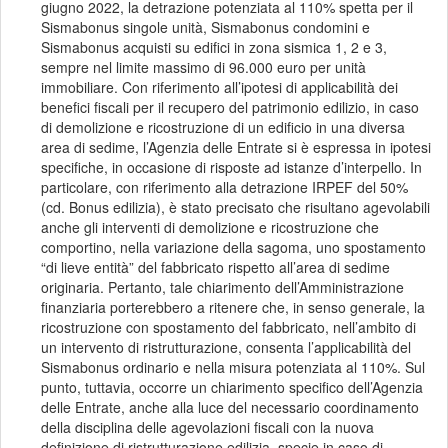
giugno 2022, la detrazione potenziata al 110% spetta per il
Sismabonus singole unità, Sismabonus condomini e
Sismabonus acquisti su edifici in zona sismica 1, 2 e 3,
sempre nel limite massimo di 96.000 euro per unità
immobiliare. Con riferimento all’ipotesi di applicabilità dei
benefici fiscali per il recupero del patrimonio edilizio, in caso
di demolizione e ricostruzione di un edificio in una diversa
area di sedime, l’Agenzia delle Entrate si è espressa in ipotesi
specifiche, in occasione di risposte ad istanze d’interpello. In
particolare, con riferimento alla detrazione IRPEF del 50%
(cd. Bonus edilizia), è stato precisato che risultano agevolabili
anche gli interventi di demolizione e ricostruzione che
comportino, nella variazione della sagoma, uno spostamento
“di lieve entità” del fabbricato rispetto all’area di sedime
originaria. Pertanto, tale chiarimento dell’Amministrazione
finanziaria porterebbero a ritenere che, in senso generale, la
ricostruzione con spostamento del fabbricato, nell’ambito di
un intervento di ristrutturazione, consenta l’applicabilità del
Sismabonus ordinario e nella misura potenziata al 110%. Sul
punto, tuttavia, occorre un chiarimento specifico dell’Agenzia
delle Entrate, anche alla luce del necessario coordinamento
della disciplina delle agevolazioni fiscali con la nuova
definizione di ristrutturazione edilizia, specie in caso di