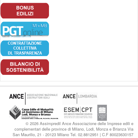
© 2026 Assimpredil Ance Associazione delle Imprese edili e
complementari delle province di Milano, Lodi, Monza e Brianza Via
San Maurilio, 21 - 20123 Milano Tel. 02.8812951 | C.F 80023630157