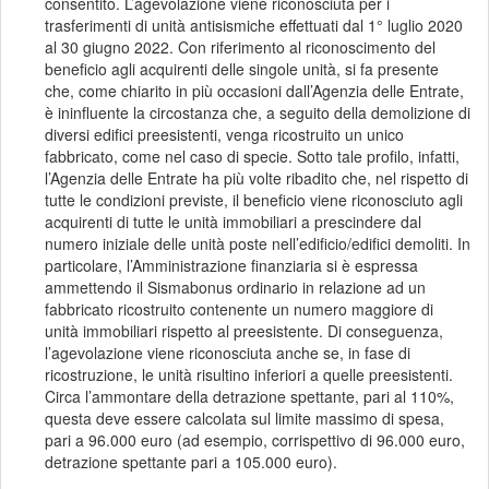
consentito. L’agevolazione viene riconosciuta per i
trasferimenti di unità antisismiche effettuati dal 1° luglio 2020
al 30 giugno 2022. Con riferimento al riconoscimento del
beneficio agli acquirenti delle singole unità, si fa presente
che, come chiarito in più occasioni dall’Agenzia delle Entrate,
è ininfluente la circostanza che, a seguito della demolizione di
diversi edifici preesistenti, venga ricostruito un unico
fabbricato, come nel caso di specie. Sotto tale profilo, infatti,
l’Agenzia delle Entrate ha più volte ribadito che, nel rispetto di
tutte le condizioni previste, il beneficio viene riconosciuto agli
acquirenti di tutte le unità immobiliari a prescindere dal
numero iniziale delle unità poste nell’edificio/edifici demoliti. In
particolare, l’Amministrazione finanziaria si è espressa
ammettendo il Sismabonus ordinario in relazione ad un
fabbricato ricostruito contenente un numero maggiore di
unità immobiliari rispetto al preesistente. Di conseguenza,
l’agevolazione viene riconosciuta anche se, in fase di
ricostruzione, le unità risultino inferiori a quelle preesistenti.
Circa l’ammontare della detrazione spettante, pari al 110%,
questa deve essere calcolata sul limite massimo di spesa,
pari a 96.000 euro (ad esempio, corrispettivo di 96.000 euro,
detrazione spettante pari a 105.000 euro).