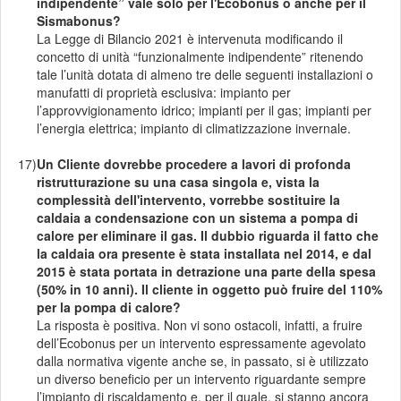
indipendente” vale solo per l'Ecobonus o anche per il
Sismabonus?
La Legge di Bilancio 2021 è intervenuta modificando il
concetto di unità “funzionalmente indipendente” ritenendo
tale l’unità dotata di almeno tre delle seguenti installazioni o
manufatti di proprietà esclusiva: impianto per
l’approvvigionamento idrico; impianti per il gas; impianti per
l’energia elettrica; impianto di climatizzazione invernale.
17)
Un Cliente dovrebbe procedere a lavori di profonda
ristrutturazione su una casa singola e, vista la
complessità dell'intervento, vorrebbe sostituire la
caldaia a condensazione con un sistema a pompa di
calore per eliminare il gas. Il dubbio riguarda il fatto che
la caldaia ora presente è stata installata nel 2014, e dal
2015 è stata portata in detrazione una parte della spesa
(50% in 10 anni). Il cliente in oggetto può fruire del 110%
per la pompa di calore?
La risposta è positiva. Non vi sono ostacoli, infatti, a fruire
dell’Ecobonus per un intervento espressamente agevolato
dalla normativa vigente anche se, in passato, si è utilizzato
un diverso beneficio per un intervento riguardante sempre
l’impianto di riscaldamento e, per il quale, si stanno ancora