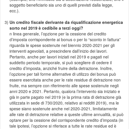
soggetto beneficiario sia uno di quelli previsti dalla legge,
ecc.).
3)
Un credito fiscale derivante da riqualificazione energetica
sorto nel 2019 è cedibile a terzi oggi?
n linea generale, l’opzione per la cessione del credito
d’imposta corrispondente ai bonus o per lo “sconto in fattura”
riguarda le spese sostenute nel biennio 2020-2021 per gli
interventi agevolati, a prescindere dall’inizio dei lavori.
Pertanto, anche per lavori iniziati nel 2019 e pagati nel
suddetto periodo temporale, si può scegliere di cedere il
credito d’imposta, anziché fruire della detrazione. Inoltre,
l’opzione per tali forme alternative di utilizzo dei bonus può
essere esercitata anche per le rate residue di detrazione non
fruite, ma sempre con riferimento alle spese sostenute negli
anni 2020 e 2021. Pertanto, qualora l’intervento sia iniziato e
già in parte pagato nel 2019 (e la prima rata di detrazione già
utilizzata in sede di 730/2020, relativo ai redditi 2019), ma le
spese siano sostenute anche nel 2020-2021, limitatamente
alle rate di detrazione relative a queste ultime annualità, si può
optare per la cessione del corrispondente credito d’imposta (in
tale ipotesi, l’opzione si riferisce a tutte le rate residue ed è