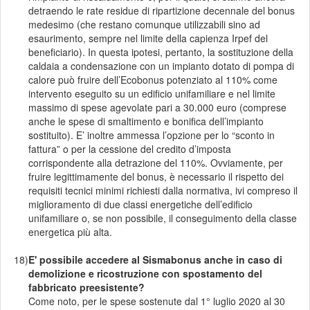
detraendo le rate residue di ripartizione decennale del bonus
medesimo (che restano comunque utilizzabili sino ad
esaurimento, sempre nel limite della capienza Irpef del
beneficiario). In questa ipotesi, pertanto, la sostituzione della
caldaia a condensazione con un impianto dotato di pompa di
calore può fruire dell’Ecobonus potenziato al 110% come
intervento eseguito su un edificio unifamiliare e nel limite
massimo di spese agevolate pari a 30.000 euro (comprese
anche le spese di smaltimento e bonifica dell’impianto
sostituito). E’ inoltre ammessa l’opzione per lo “sconto in
fattura” o per la cessione del credito d’imposta
corrispondente alla detrazione del 110%. Ovviamente, per
fruire legittimamente del bonus, è necessario il rispetto dei
requisiti tecnici minimi richiesti dalla normativa, ivi compreso il
miglioramento di due classi energetiche dell’edificio
unifamiliare o, se non possibile, il conseguimento della classe
energetica più alta.
18)
E' possibile accedere al Sismabonus anche in caso di
demolizione e ricostruzione con spostamento del
fabbricato preesistente?
Come noto, per le spese sostenute dal 1° luglio 2020 al 30