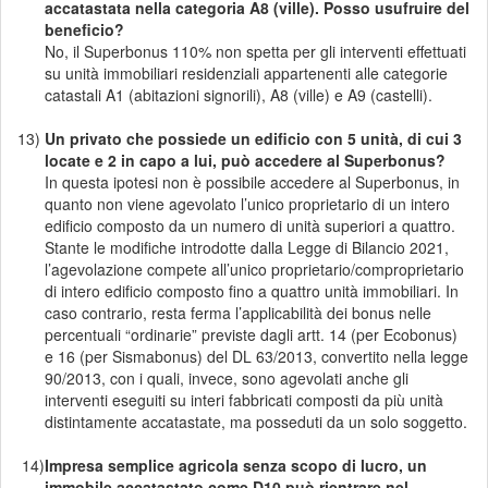
accatastata nella categoria A8 (ville). Posso usufruire del
beneficio?
No, il Superbonus 110% non spetta per gli interventi effettuati
su unità immobiliari residenziali appartenenti alle categorie
catastali A1 (abitazioni signorili), A8 (ville) e A9 (castelli).
13)
Un privato che possiede un edificio con 5 unità, di cui 3
locate e 2 in capo a lui, può accedere al Superbonus?
In questa ipotesi non è possibile accedere al Superbonus, in
quanto non viene agevolato l’unico proprietario di un intero
edificio composto da un numero di unità superiori a quattro.
Stante le modifiche introdotte dalla Legge di Bilancio 2021,
l’agevolazione compete all’unico proprietario/comproprietario
di intero edificio composto fino a quattro unità immobiliari. In
caso contrario, resta ferma l’applicabilità dei bonus nelle
percentuali “ordinarie” previste dagli artt. 14 (per Ecobonus)
e 16 (per Sismabonus) del DL 63/2013, convertito nella legge
90/2013, con i quali, invece, sono agevolati anche gli
interventi eseguiti su interi fabbricati composti da più unità
distintamente accatastate, ma posseduti da un solo soggetto.
14)
Impresa semplice agricola senza scopo di lucro, un
immobile accatastato come D10 può rientrare nel