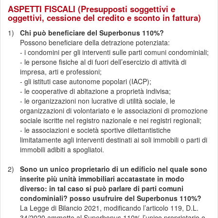
ASPETTI FISCALI
(Presupposti soggettivi e
oggettivi, cessione del credito e sconto in fattura)
1)
Chi può beneficiare del Superbonus 110%?
Possono beneficiare della detrazione potenziata:
- i condomini per gli interventi sulle parti comuni condominiali;
- le persone fisiche al di fuori dell’esercizio di attività di
impresa, arti e professioni;
- gli istituti case autonome popolari (IACP);
- le cooperative di abitazione a proprietà indivisa;
- le organizzazioni non lucrative di utilità sociale, le
organizzazioni di volontariato e le associazioni di promozione
sociale iscritte nel registro nazionale e nei registri regionali;
- le associazioni e società sportive dilettantistiche
limitatamente agli interventi destinati ai soli immobili o parti di
immobili adibiti a spogliatoi.
2)
Sono un unico proprietario di un edificio nel quale sono
inserite più unità immobiliari accatastate in modo
diverso: in tal caso si può parlare di parti comuni
condominiali? posso usufruire del Superbonus 110%?
La Legge di Bilancio 2021, modificando l’articolo 119, D.L.
34/2020 ammette al Superbonus 110% l’unico proprietario o