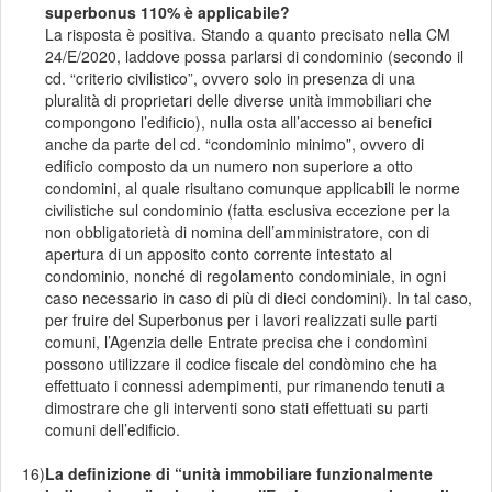
superbonus 110% è applicabile?
La risposta è positiva. Stando a quanto precisato nella CM
24/E/2020, laddove possa parlarsi di condominio (secondo il
cd. “criterio civilistico”, ovvero solo in presenza di una
pluralità di proprietari delle diverse unità immobiliari che
compongono l’edificio), nulla osta all’accesso ai benefici
anche da parte del cd. “condominio minimo”, ovvero di
edificio composto da un numero non superiore a otto
condomini, al quale risultano comunque applicabili le norme
civilistiche sul condominio (fatta esclusiva eccezione per la
non obbligatorietà di nomina dell’amministratore, con di
apertura di un apposito conto corrente intestato al
condominio, nonché di regolamento condominiale, in ogni
caso necessario in caso di più di dieci condomini). In tal caso,
per fruire del Superbonus per i lavori realizzati sulle parti
comuni, l’Agenzia delle Entrate precisa che i condomìni
possono utilizzare il codice fiscale del condòmino che ha
effettuato i connessi adempimenti, pur rimanendo tenuti a
dimostrare che gli interventi sono stati effettuati su parti
comuni dell’edificio.
16)
La definizione di “unità immobiliare funzionalmente