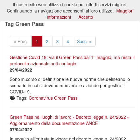
Il nostro sito web utilizza i cookie per offrirti servizi migliori.
Toggl
Continuando la navigazione acconsenti al loro utilizzo.
Maggiori
naviga
informazioni
Accetto
Tag Green Pass
« Prec.
1
2
3
4
Succ. »
Gestione Covid-19: via il Green Pass dal 1° maggio, ma resta il
protocollo aziendale anti-contagio
29/04/2022
Sono in corso di definizione le nuove norme che delineano lo
scenario in cui si devono muovere le aziende per gestire il
COVID-19.
Tags:
Coronavirus
Green Pass
Green Pass nei luoghi di lavoro - Decreto legge n. 24/2022 -
Aggiornamento della documentazione ANCE
07/04/2022
In seguito all’entrata in vigore del decreto legge n. 24/2022,