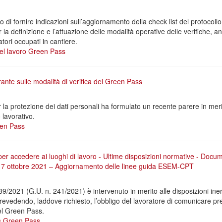
ivo di fornire indicazioni sull’aggiornamento della check list del protocol
 la definizione e l’attuazione delle modalità operative delle verifiche, 
tori occupati in cantiere.
el lavoro
Green Pass
nte sulle modalità di verifica del Green Pass
 la protezione dei dati personali ha formulato un recente parere in merit
lavorativo.
en Pass
r accedere ai luoghi di lavoro - Ultime disposizioni normative - Docu
el 7 ottobre 2021 – Aggiornamento delle linee guida ESEM-CPT
9/2021 (G.U. n. 241/2021) è intervenuto in merito alle disposizioni inere
prevedendo, laddove richiesto, l’obbligo del lavoratore di comunicare pr
l Green Pass.
s
Green Pass