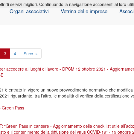
offrirti servizi migliori. Continuando la navigazione acconsenti al loro util
Organi associativi
Vetrina delle imprese
Associ
3
4
Succ. »
er accedere ai luoghi di lavoro - DPCM 12 ottobre 2021 - Aggiornamen
CE
21 è entrato in vigore un nuovo provvedimento normativo che modifica 
1 riguardante, tra l’altro, le modalità di verifica della certificazione
s
Green Pass
“Green Pass in cantiere - Aggiornamento della check list utile all’adoz
rasto e il contenimento della diffusione del virus COVID-19” - 19 ottobr