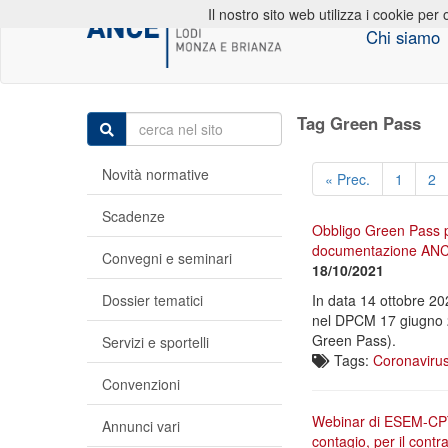
Il nostro sito web utilizza i cookie per 
Chi siamo
Tag Green Pass
Novità normative
« Prec.
1
2
Scadenze
Obbligo Green Pass p
documentazione AN
Convegni e seminari
18/10/2021
Dossier tematici
In data 14 ottobre 20
nel DPCM 17 giugno 202
Green Pass).
Servizi e sportelli
Tags:
Coronaviru
Convenzioni
Webinar di ESEM-CPT: 
Annunci vari
contagio, per il cont