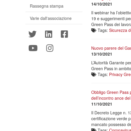
14/10/2021
Rassegna stampa
Il webinar ha l’obiett
Varie dall'associazione
19 e suggerimenti per
Green Pass dei lavora
Tags:
Sicurezza d
Nuovo parere del Gara
13/10/2021
L’Autorità Garante per
Green Pass in ambito 
Tags:
Privacy
Gre
Obbligo Green Pass pe
dell’incontro ance d
11/10/2021
Il Decreto Legge n. 13
certificazione verde 
mancato possesso de
Tags:
Coronaviru