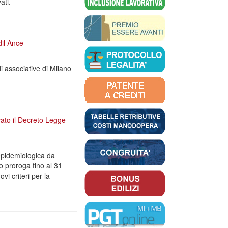
ati.
dil Ance
i associative di Milano
vato il Decreto Legge
epidemiologica da
to proroga fino al 31
vi criteri per la