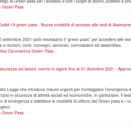
ligo di Green pass per l’accesso a tutti i luoghi di lavoro, pubblici e priv
s
Green Pass
Codid-19 green pass - Nuove modalità di accesso alle sedi di Assimpre
20 settembre 2021 sarà necessario il “green pass” per accedere alle sed
 a riunioni, corsi, convegni, seminari, commissioni ed assemblee.
tiva
Coronavirus
Green Pass
icurezza sul lavoro: norme in vigore fino al 31 dicembre 2021 - Appro
creto Legge che introduce misure urgenti per fronteggiare l’emergenza 
izio in sicurezza di attività sociali ed economiche. In particolare, il tes
 di emergenza e stabilisce le modalità di utilizzo del Green pass e i nuo
gioni.
s
Green Pass