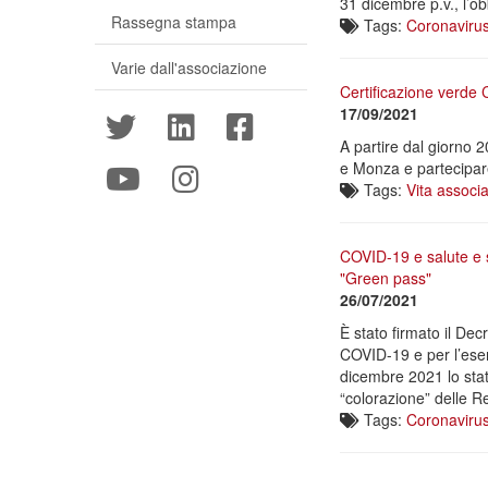
31 dicembre p.v., l’obb
Rassegna stampa
Tags:
Coronaviru
Varie dall'associazione
Certificazione verde 
17/09/2021
A partire dal giorno 
e Monza e partecipare
Tags:
Vita associa
COVID-19 e salute e s
"Green pass"
26/07/2021
È stato firmato il De
COVID-19 e per l’eserc
dicembre 2021 lo stato
“colorazione” delle Re
Tags:
Coronaviru