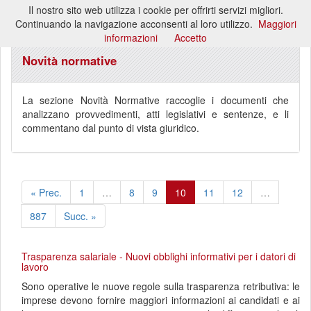
Il nostro sito web utilizza i cookie per offrirti servizi migliori.
Toggl
Continuando la navigazione acconsenti al loro utilizzo.
Maggiori
naviga
informazioni
Accetto
Novità normative
La sezione Novità Normative raccoglie i documenti che
analizzano provvedimenti, atti legislativi e sentenze, e li
commentano dal punto di vista giuridico.
« Prec.
1
…
8
9
10
11
12
…
887
Succ. »
Trasparenza salariale - Nuovi obblighi informativi per i datori di
lavoro
Sono operative le nuove regole sulla trasparenza retributiva: le
imprese devono fornire maggiori informazioni ai candidati e ai