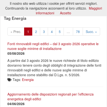
Il nostro sito web utilizza i cookie per offrirti servizi migliori.
Toggl
Continuando la navigazione acconsenti al loro utilizzo.
Maggiori
naviga
informazioni
Accetto
Tag Energia
« Prec.
1
2
3
4
5
…
78
Succ. »
Fonti rinnovabili negli edifici – dal 3 agosto 2026 operative le
nuove soglie minime di installazione
05/08/2026
A partire dal 3 agosto 2026 le nuove richieste di titolo edilizio
dovranno tenere conto degli obblighi di integrazione delle fonti
rinnovabili negli edifici e delle nuove soglie minime di
installazione come stabilito dal D.Lgs. n. 5/2026.
Tags:
Energia
Aggiornamento delle disposizioni regionali per l’efficienza
energetica degli edifici
04/06/2026