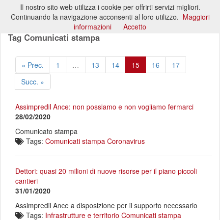
Il nostro sito web utilizza i cookie per offrirti servizi migliori.
Toggl
Continuando la navigazione acconsenti al loro utilizzo.
Maggiori
naviga
informazioni
Accetto
Tag Comunicati stampa
« Prec.
1
…
13
14
15
16
17
Succ. »
Assimpredil Ance: non possiamo e non vogliamo fermarci
28/02/2020
Comunicato stampa
Tags:
Comunicati stampa
Coronavirus
Dettori: quasi 20 milioni di nuove risorse per il piano piccoli
cantieri
31/01/2020
Assimpredil Ance a disposizione per il supporto necessario
Tags:
Infrastrutture e territorio
Comunicati stampa