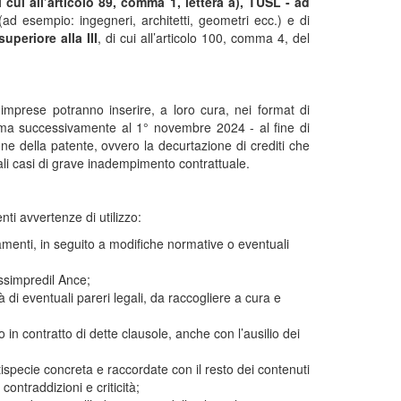
cui all’articolo 89, comma 1, lettera a), TUSL -
ad
ad esempio: ingegneri, architetti, geometri ecc.) e di
superiore alla III
, di cui all’articolo 100, comma 4, del
 imprese potranno inserire, a loro cura, nei format di
firma successivamente al 1° novembre 2024 - al fine di
ne della patente, ovvero la decurtazione di crediti che
ali casi di grave inadempimento contrattuale.
nti avvertenze di utilizzo:
amenti, in seguito a modifiche normative o eventuali
Assimpredil Ance;
 di eventuali pareri legali, da raccogliere a cura e
 in contratto di dette clausole, anche con l’ausilio dei
tispecie concreta e raccordate con il resto dei contenuti
contraddizioni e criticità;