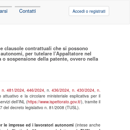
arsi
Contatti
Accedi o registrati
e clausole contrattuali che si possono
i autonomi, per tutelare l’Appaltatore nel
a o sospensione della patente, ovvero nella
.
n. 481/2024
,
446/2024
, n.
436/2024
,
n. 430/2024
,
n.
 attuativo e la circolare ministeriale esplicativa per il
rvizi dell’INL (
https://www.ispettorato.gov.it/
), tramite il
o 27 del decreto legislativo n. 81/2008 (TUSL).
er le imprese ed i lavoratori autonomi
(intese anche