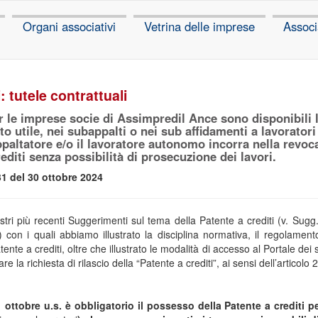
Organi associativi
Vetrina delle imprese
Associ
: tutele contrattuali
 le imprese socie di Assimpredil Ance sono disponibili l
uto utile, nei subappalti o nei sub affidamenti a lavorator
ppaltatore e/o il lavoratore autonomo incorra nella revoc
editi senza possibilità di prosecuzione dei lavori.
1 del 30 ottobre 2024
tri più recenti Suggerimenti sul tema della Patente a crediti (v. Sugg
) con i quali abbiamo illustrato la disciplina normativa, il regolamento
te a crediti, oltre che illustrato le modalità di accesso al Portale dei se
are la richiesta di rilascio della “Patente a crediti”, ai sensi dell’articol
ottobre u.s. è obbligatorio il possesso della Patente a crediti p