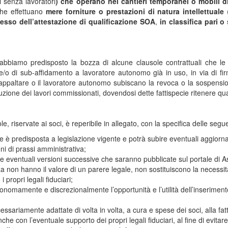
i senza lavoratori
) che operano nei cantieri temporanei o mobili di 
he effettuano
mere forniture o prestazioni di natura intellettuale
(
esso dell’attestazione di qualificazione SOA
,
in classifica pari o 
 abbiamo predisposto la bozza di alcune clausole contrattuali che le
 e/o di sub-affidamento a lavoratore autonomo già in uso, in via di 
ubappaltare o il lavoratore autonomo subiscano la revoca o la sospensio
zione dei lavori commissionati, dovendosi dette fattispecie ritenere qu
e, riservate ai soci, è reperibile in allegato, con la specifica delle segue
le è predisposta a legislazione vigente e potrà subire eventuali aggiorn
ni di prassi amministrativa;
le eventuali versioni successive che saranno pubblicate sul portale di 
a non hanno il valore di un parere legale, non sostituiscono la necessità
 propri legali fiduciari;
onomamente e discrezionalmente l’opportunità e l’utilità dell’inserimento
ssariamente adattate di volta in volta, a cura e spese dei soci, alla fat
nche con l’eventuale supporto dei propri legali fiduciari, al fine di evitare 