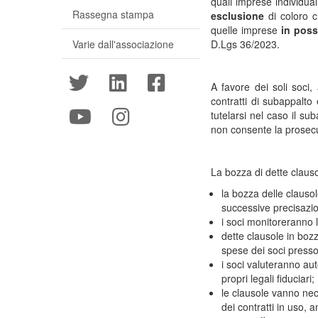
quali imprese individual
Rassegna stampa
esclusione
di coloro c
quelle imprese
in poss
Varie dall'associazione
D.Lgs 36/2023.
A favore dei soli soci,
contratti di subappalto
tutelarsi nel caso il s
non consente la prosecu
La bozza di dette clausol
la bozza delle clauso
successive precisazio
i soci monitoreranno 
dette clausole in bozz
spese dei soci presso i
i soci valuteranno aut
propri legali fiduciari;
le clausole vanno nece
dei contratti in uso, a