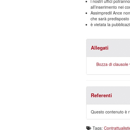
i nostri uffici potran
all’inserimento nei con
Assimpredil Ance non
che sarà predisposto
è vietata la pubblicaz
Allegati
Bozza di clausole 
Referenti
Questo contenuto è ri
Tags:
Contrattualisti