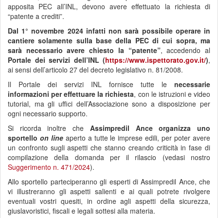
apposita PEC all’INL, devono avere effettuato la richiesta di
“patente a crediti”.
Dal 1° novembre 2024 infatti non sarà possibile operare in
cantiere solamente sulla base della PEC di cui sopra, ma
sarà necessario avere chiesto la “patente”
, accedendo al
Portale dei servizi dell’INL (
https://www.ispettorato.gov.it/
)
,
ai sensi dell’articolo 27 del decreto legislativo n. 81/2008.
Il Portale dei servizi INL fornisce tutte le
necessarie
informazioni per effettuare la richiesta
, con le istruzioni e video
tutorial, ma gli uffici dell’Associazione sono a disposizione per
ogni necessario supporto.
Si ricorda inoltre che
Assimpredil Ance organizza uno
sportello
on line
aperto a tutte le imprese edili, per poter avere
un confronto sugli aspetti che stanno creando criticità in fase di
compilazione della domanda per il rilascio (vedasi nostro
Suggerimento n. 471/2024
).
Allo sportello parteciperanno gli esperti di Assimpredil Ance, che
vi illustreranno gli aspetti salienti e ai quali potrete rivolgere
eventuali vostri quesiti, in ordine agli aspetti della sicurezza,
giuslavoristici, fiscali e legali sottesi alla materia.