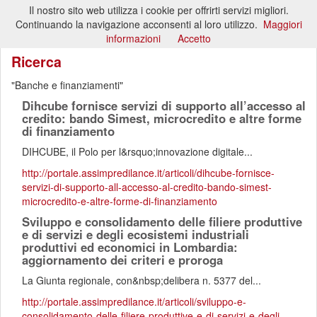
Il nostro sito web utilizza i cookie per offrirti servizi migliori.
Toggl
Continuando la navigazione acconsenti al loro utilizzo.
Maggiori
naviga
informazioni
Accetto
Ricerca
Banche e finanziamenti
Dihcube fornisce servizi di supporto all’accesso al
credito: bando Simest, microcredito e altre forme
di finanziamento
DIHCUBE, il Polo per l&rsquo;innovazione digitale...
http://portale.assimpredilance.it/articoli/dihcube-fornisce-
servizi-di-supporto-all-accesso-al-credito-bando-simest-
microcredito-e-altre-forme-di-finanziamento
Sviluppo e consolidamento delle filiere produttive
e di servizi e degli ecosistemi industriali
produttivi ed economici in Lombardia:
aggiornamento dei criteri e proroga
La Giunta regionale, con&nbsp;delibera n. 5377 del...
http://portale.assimpredilance.it/articoli/sviluppo-e-
consolidamento-delle-filiere-produttive-e-di-servizi-e-degli-