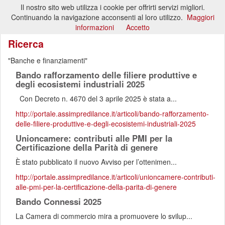
Il nostro sito web utilizza i cookie per offrirti servizi migliori.
Toggl
Continuando la navigazione acconsenti al loro utilizzo.
Maggiori
naviga
informazioni
Accetto
Ricerca
Banche e finanziamenti
Bando rafforzamento delle filiere produttive e
degli ecosistemi industriali 2025
Con Decreto n. 4670 del 3 aprile 2025 è stata a...
http://portale.assimpredilance.it/articoli/bando-rafforzamento-
delle-filiere-produttive-e-degli-ecosistemi-industriali-2025
Unioncamere: contributi alle PMI per la
Certificazione della Parità di genere
È stato pubblicato il nuovo Avviso per l’ottenimen...
http://portale.assimpredilance.it/articoli/unioncamere-contributi-
alle-pmi-per-la-certificazione-della-parita-di-genere
Bando Connessi 2025
La Camera di commercio mira a promuovere lo svilup...