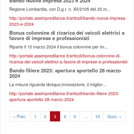
Bando Nuova Impresa 2023 e 2024
Regione Lombardia, con D.g.r. n. XII/2105 del 25 m...
http://portale.assimpredilance.it/articoli/bando-nuova-impresa-
2023-e-2024
Bonus colonnine di ricarica dei veicoli elettrici a
favore di imprese e professionisti
Riparte il 15 marzo 2024 il bonus colonnine per im...
http://portale.assimpredilance.it/articoli/bonus-colonnine-di-
ricarica-dei-veicoli-elettrici-a-favore-di-imprese-e-professionisti
Bando filiere 2023: apertura sportello 28 marzo
2024
La misura riguarda l&rsquo;innovazione, il miglior...
http://portale.assimpredilance.it/articoli/bando-filiere-2023-
apertura-sportello-28-marzo-2024
« Prec.
1
2
3
4
5
…
10
Succ. »