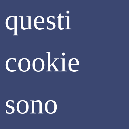
mere forniture o prestazioni di natura intellettuale, nonché
questi
le imprese in possesso dell’attestazione di qualificazione
SOA, in classifica pari o superiore alla III.
Come ogni novità normativa che determina un grande
impatto operativo, riteniamo e ci aspettiamo che la fase di
avvio possa comportare un pò di affanno e di
preoccupazione vista l’ampia platea dei soggetti interessati
che comprende non esclusivamente le imprese edili in
senso stretto, ma tutti i soggetti che operano “fisicamente”
cookie
all’interno del cantiere e che partecipano effettivamente alla
sua esecuzione. Rispetto a tale preoccupazione, è stato
fortunatamente previsto dal 1° ottobre al 31 ottobre un
periodo transitorio dove è possibile lavorare nei cantieri
presentando un'autocertificazione sostitutiva via PEC
all'Ispettorato Nazionale del Lavoro, ma sapendo che a
partire poi dal 1° novembre non sarà più possibile operare
sono
in cantiere in forza della sola trasmissione della PEC
anzidetta. Occorrerà essere in possesso della patente a
crediti rilasciata in formato digitale, che pertanto andrà
necessariamente richiesta entro il 31 ottobre.
Continua