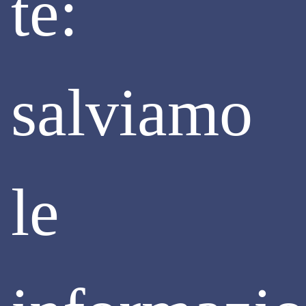
te:
interventi.
Continua
salviamo
le