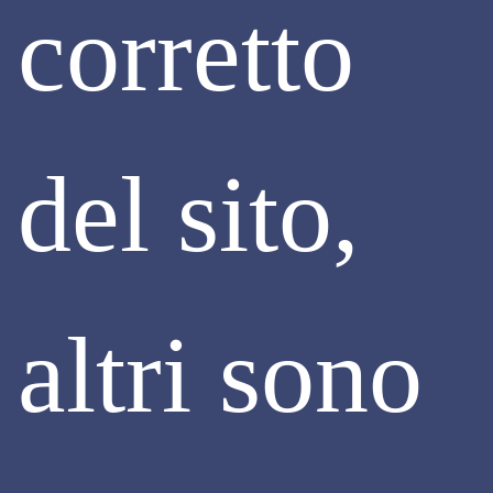
corretto
APPALTI PUBBLICI
LEX SPECIALIS AMBIGUA: IL NUOVO
CODICE OFFRE UNA CHIAVE DI
del sito,
LETTURA
Il nuovo Codice degli Appalti (D.lgs. n. 36/2023) introduce
una chiara gerarchia tra i documenti di gara, sancita dall’art.
82, che stabilisce che, in caso di conflitti o contraddizioni tra
le disposizioni contenute nei vari atti, prevalgano quelle
altri sono
indicate nel bando o nell’avviso di gara. Questa innovazione
normativa formalizza un principio già riconosciuto dalla
giurisprudenza amministrativa, che attribuisce al bando il
ruolo di lex specialis, non modificabile dalle specifiche
successive della lettera di invito o del capitolato tecnico.
Continua