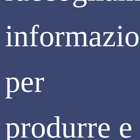
PROTAGONISTI
informazio
In occasione dell’evento “
L’esperienza del laboratorio-
scuola nel carcere di Opera
” dello scorso 7 ottobre,
abbiamo raccolto le testimonianze di alcuni imprenditori e
detenuti che hanno partecipato al primo ciclo di formazione
e inserimento lavorativo nel 2023.
Le interviste raccontano come i protagonisti hanno vissuto
questa esperienza, quali difficoltà hanno incontrato e quali
per
opportunità gli sono state offerte.
Continua
produrre e
© Assimpredil Ance - Via San Maurilio, 21 - 20123 Milano (MI)