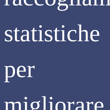
statistiche
EFFICIENTAMENTO ENERGETICO
LA NUOVA DIRETTIVA EUROPEA "CASE
GREEN": SPUNTI DI RIFLESSIONE
per
Nell’ambito dell’evento “Osservatorio green economy –
GEO” che si è svolto lo scorso 25 settembre,
in qualità di
Consigliere delegato all’Efficienza energetica
Assimpredil Ance, sono intervenuto in merito
alla
nuova Direttiva Europea “Case Green” e ai benefici sociali
dell’efficientamento energetico.
Ho
portato il punto di vista delle imprese edili e degli
migliorare
operatori economici
che si trovano in un mercato che
consente
loro, pur non essendo sociologi, di
avere
percezione dei
meccanismi che consentono di attivare gli