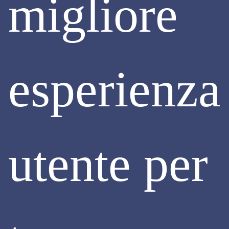
migliore
esperienza
URBANISTICA ED EDILIZIA
ITER PARLAMENTARE D'URGENZA PER
IL DISEGNO DI LEGGE DI SBLOCCO
DELL'ATTIVITÀ EDILIZIA (DECRETO
SALVA - MILANO)
utente per
A seguito dell’ampio dibattito parlamentare svoltosi durante
l’esame del DL 69/2024 “Salva casa”, poi convertito nella
legge 105/2024, è emersa la necessità di formulare una
proposta normativa che desse risposta all’attuale
situazione creatasi a Milano, in cui le inchieste in corso
hanno comportato il blocco degli interventi edilizi, dando
origine a un clima di sfiducia nel mercato abitativo per la
carenza di garanzie e di tempistiche certe per eseguire gli