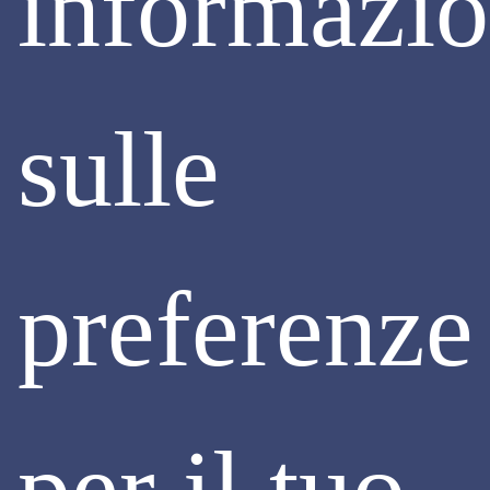
informazio
sulle
SOSTENIBILITÀ
RECEPIMENTO DIRETTIVA CSRD: LE
NUOVE DISPOSIZIONI PER LA
RENDICONTAZIONE DI SOSTENIBILITÀ
preferenze
Il D.Lgs. 125/2024, entrato in vigore il 25 settembre u.s.,
recepisce la Corporate Sustainability Reporting Directive -
CSRD (Direttiva 2022/2464), in tema di rendicontazione
societaria di sostenibilità.
La normativa introduce nuove disposizioni in materia di
rendicontazione di sostenibilità che ampliano il numero di
per il tuo
imprese soggette a tali obblighi e innalzano i requisiti di
trasparenza e qualità delle informazioni da fornire.