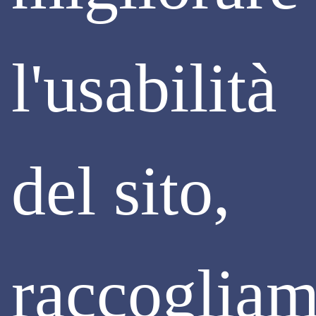
interventi di efficientamento energetico,
degli
elementi che
li ostacolano e
di q
uelli che li agevolano.
Continua
l'usabilità
del sito,
raccoglia