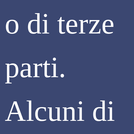
o di terze
PRESIDENZA
parti.
Care colleghe, cari colleghi
come noto dal 1° ottobre 2024 è in vigore la patente a
crediti, obbligatoria per le imprese e i lavoratori autonomi
che operano nei cantieri temporanei o mobili (sia privati che
pubblici), se non esonerati per legge.
Alcuni di
La patente è stata introdotta per aumentare i livelli di salute
e sicurezza sul lavoro, ma più di qualche perplessità
permane riguardo all’efficacia di questo strumento per
raggiungere invece una effettiva ed auspicata qualificazione
degli operatori.
Resta confermata l’esclusione di coloro che effettuano