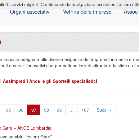
offrirti servizi migliori. Continuando la navigazione acconsenti al loro util
Organi associativi
Vetrina delle imprese
Associ
i
e risposte adeguate alle diverse esigenze dell’imprenditoria edile e me
enti e servizi innovativi che permettono loro di affrontare le sfide e di 
di Assimpredil Ance e gli Sportelli specialistici
95
96
97
98
99
…
107
Succ. »
ro Gare – ANCE Lombardia
ovo servizio “Estero Gare”