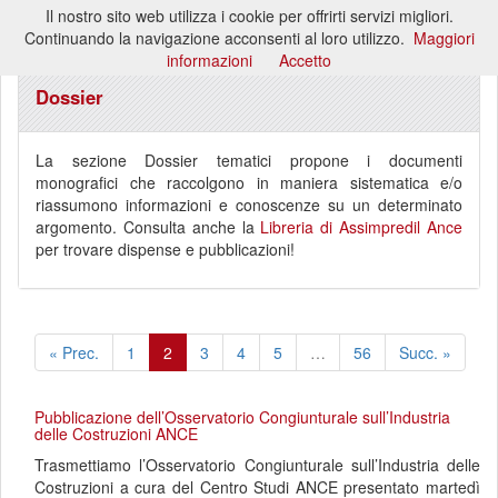
Il nostro sito web utilizza i cookie per offrirti servizi migliori.
Toggl
Continuando la navigazione acconsenti al loro utilizzo.
Maggiori
naviga
informazioni
Accetto
Dossier
La sezione Dossier tematici propone i documenti
monografici che raccolgono in maniera sistematica e/o
riassumono informazioni e conoscenze su un determinato
argomento. Consulta anche la
Libreria di Assimpredil Ance
per trovare dispense e pubblicazioni!
« Prec.
1
2
3
4
5
…
56
Succ. »
Pubblicazione dell’Osservatorio Congiunturale sull’Industria
delle Costruzioni ANCE
Trasmettiamo l’Osservatorio Congiunturale sull’Industria delle
Costruzioni a cura del Centro Studi ANCE presentato martedì