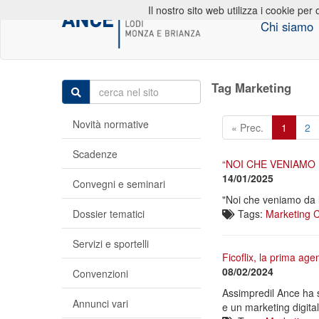
Il nostro sito web utilizza i cookie per 
Chi siamo
Tag Marketing
Novità normative
« Prec.
1
2
Scadenze
“NOI CHE VENIAMO
14/01/2025
Convegni e seminari
"Noi che veniamo da l
Dossier tematici
Tags:
Marketing
C
Servizi e sportelli
Ficoflix, la prima age
08/02/2024
Convenzioni
Assimpredil Ance ha 
Annunci vari
e un marketing digita