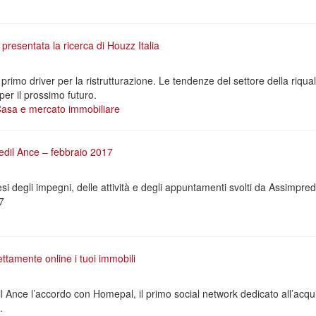
esentata la ricerca di Houzz Italia
rimo driver per la ristrutturazione. Le tendenze del settore della riquali
 per il prossimo futuro.
asa e mercato immobiliare
redil Ance – febbraio 2017
i degli impegni, delle attività e degli appuntamenti svolti da Assimpred
7
ettamente online i tuoi immobili
 Ance l’accordo con Homepal, il primo social network dedicato all’acquisto
.