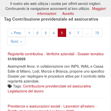
Il nostro sito web utilizza i cookie per offrirti servizi migliori.
Toggl
Continuando la navigazione acconsenti al loro utilizzo.
Maggiori
naviga
informazioni
Accetto
Tag Contribuzione previdenziale ed assicurativa
« Prec.
1
2
3
4
5
6
7
…
72
Succ. »
Regolarità contributiva - Verifiche aziendali - Dossier tematico
31/03/2025
Assimpredil Ance, in collaborazione con INPS, INAIL e Cassa
Edile di Milano, Lodi, Monza e Brianza, propone uno specifico
Dossier per riepilogare le procedure attive per il controllo della
regolarità aziendale.
Tags:
Contribuzione previdenziale ed assicurativa
Legislazione del lavoro
Previdenze e assicurazioni sociali - Lavoratori all’estero -