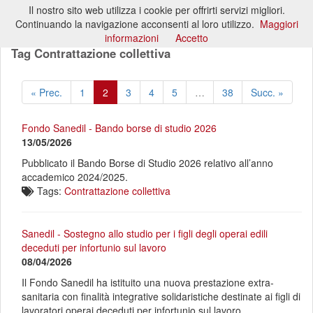
Il nostro sito web utilizza i cookie per offrirti servizi migliori.
Toggl
Continuando la navigazione acconsenti al loro utilizzo.
Maggiori
naviga
informazioni
Accetto
Tag Contrattazione collettiva
« Prec.
1
2
3
4
5
…
38
Succ. »
Fondo Sanedil - Bando borse di studio 2026
13/05/2026
Pubblicato il Bando Borse di Studio 2026 relativo all’anno
accademico 2024/2025.
Tags:
Contrattazione collettiva
Sanedil - Sostegno allo studio per i figli degli operai edili
deceduti per infortunio sul lavoro
08/04/2026
Il Fondo Sanedil ha istituito una nuova prestazione extra-
sanitaria con finalità integrative solidaristiche destinate ai figli di
lavoratori operai deceduti per infortunio sul lavoro.