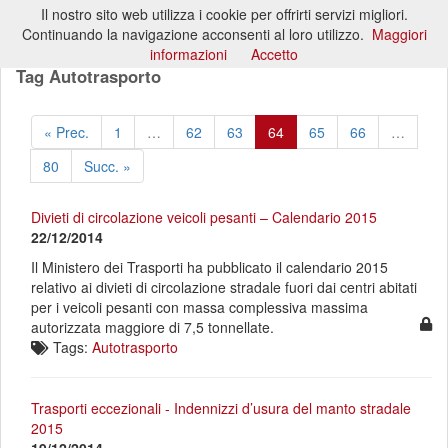
Il nostro sito web utilizza i cookie per offrirti servizi migliori.
Toggl
Continuando la navigazione acconsenti al loro utilizzo.
Maggiori
naviga
informazioni
Accetto
Tag Autotrasporto
« Prec.
1
…
62
63
64
65
66
…
80
Succ. »
Divieti di circolazione veicoli pesanti – Calendario 2015
22/12/2014
Il Ministero dei Trasporti ha pubblicato il calendario 2015
relativo ai divieti di circolazione stradale fuori dai centri abitati
per i veicoli pesanti con massa complessiva massima
autorizzata maggiore di 7,5 tonnellate.
Tags:
Autotrasporto
Trasporti eccezionali - Indennizzi d’usura del manto stradale
2015