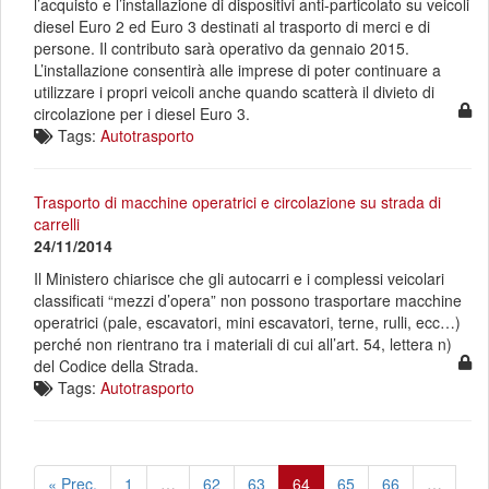
l’acquisto e l’installazione di dispositivi anti-particolato su veicoli
diesel Euro 2 ed Euro 3 destinati al trasporto di merci e di
persone. Il contributo sarà operativo da gennaio 2015.
L’installazione consentirà alle imprese di poter continuare a
utilizzare i propri veicoli anche quando scatterà il divieto di
circolazione per i diesel Euro 3.
Tags:
Autotrasporto
Trasporto di macchine operatrici e circolazione su strada di
carrelli
24/11/2014
Il Ministero chiarisce che gli autocarri e i complessi veicolari
classificati “mezzi d’opera” non possono trasportare macchine
operatrici (pale, escavatori, mini escavatori, terne, rulli, ecc…)
perché non rientrano tra i materiali di cui all’art. 54, lettera n)
del Codice della Strada.
Tags:
Autotrasporto
« Prec.
1
…
62
63
64
65
66
…