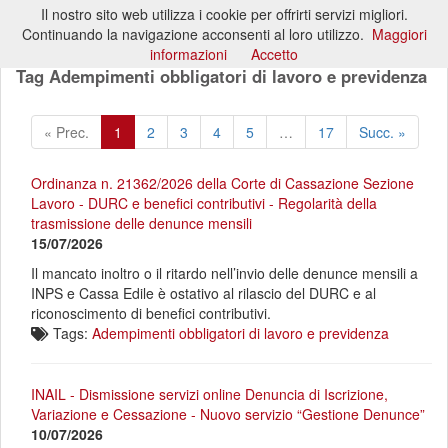
Il nostro sito web utilizza i cookie per offrirti servizi migliori.
Toggl
Continuando la navigazione acconsenti al loro utilizzo.
Maggiori
naviga
informazioni
Accetto
Tag Adempimenti obbligatori di lavoro e previdenza
« Prec.
1
2
3
4
5
…
17
Succ. »
Ordinanza n. 21362/2026 della Corte di Cassazione Sezione
Lavoro - DURC e benefici contributivi - Regolarità della
trasmissione delle denunce mensili
15/07/2026
Il mancato inoltro o il ritardo nell’invio delle denunce mensili a
INPS e Cassa Edile è ostativo al rilascio del DURC e al
riconoscimento di benefici contributivi.
Tags:
Adempimenti obbligatori di lavoro e previdenza
INAIL - Dismissione servizi online Denuncia di Iscrizione,
Variazione e Cessazione - Nuovo servizio “Gestione Denunce”
10/07/2026