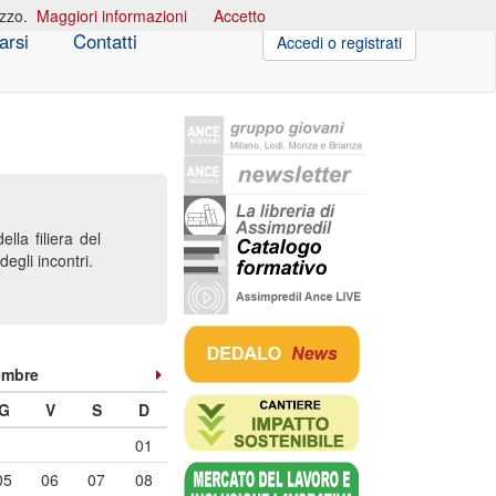
izzo.
Maggiori informazioni
Accetto
arsi
Contatti
Accedi o registrati
lla filiera del
degli incontri.
embre
G
V
S
D
01
05
06
07
08