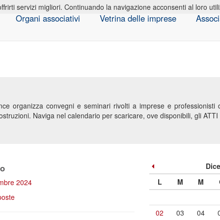
offrirti servizi migliori. Continuando la navigazione acconsenti al loro util
Organi associativi
Vetrina delle imprese
Associ
ce organizza convegni e seminari rivolti a imprese e professionisti de
ostruzioni. Naviga nel calendario per scaricare, ove disponibili, gli ATTI 
Dic
no
L
M
M
embre 2024
poste
02
03
04