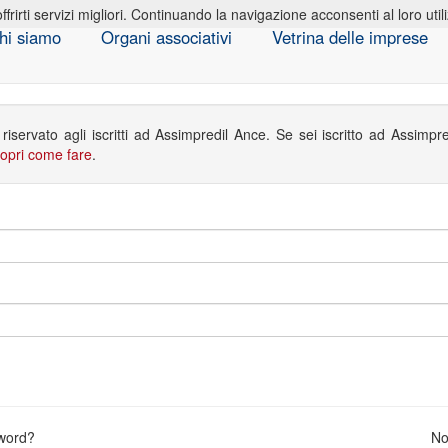
offrirti servizi migliori. Continuando la navigazione acconsenti al loro util
hi siamo
Organi associativi
Vetrina delle imprese
iservato agli iscritti ad Assimpredil Ance. Se sei iscritto ad Assimpr
opri come fare
.
sword?
No