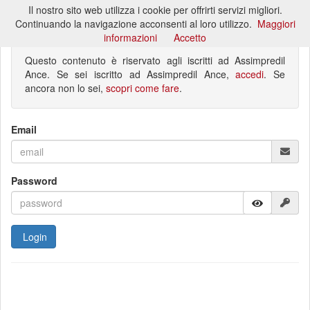
Il nostro sito web utilizza i cookie per offrirti servizi migliori.
Toggl
Continuando la navigazione acconsenti al loro utilizzo.
Maggiori
naviga
informazioni
Accetto
Questo contenuto è riservato agli iscritti ad Assimpredil
Ance. Se sei iscritto ad Assimpredil Ance,
accedi
. Se
ancora non lo sei,
scopri come fare
.
Email
Password
Login
Hai dimenticato la password?
Non sei ancora registrato?
Reimposta password
Registrati