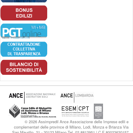
© 2026 Assimpredil Ance Associazione delle Imprese edili e
complementari delle province di Milano, Lodi, Monza e Brianza Via
San Maurilio, 21 - 20123 Milano Tel. 02.8812951 | C.F 80023630157