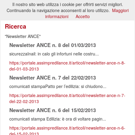
Il nostro sito web utilizza i cookie per offrirti servizi migliori.
Toggl
Continuando la navigazione acconsenti al loro utilizzo.
Maggiori
naviga
informazioni
Accetto
Ricerca
Newsletter ANCE
Newsletter ANCE n. 8 del 01/03/2013
sicurezzaInail: in calo gli infortuni nelle costru...
https://portale.assimpredilance.it/articoli/newsletter-ance-n-8-
del-01-03-2013
Newsletter ANCE n. 7 del 22/02/2013
comunicati stampaPatto per l’edilizia: si chiudono...
https://portale.assimpredilance.it/articoli/newsletter-ance-n-7-
del-22-02-2013
Newsletter ANCE n. 6 del 15/02/2013
comunicati stampa Edilizia: è ora di voltare pagin...
https://portale.assimpredilance.it/articoli/newsletter-ance-n-6-
del-15-02-2013