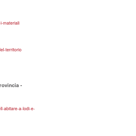
i-materiali
el-territorio
ovincia -
l-abitare-a-lodi-e-