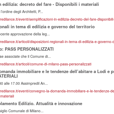
 edilizia: decreto del fare - Disponibili i materiali
’ordine degli Architetti, P...
edilance.it/eventi/semplificazioni-in-edilizia-decreto-del-fare-disponibili-
onali in tema di edilizia e governo del territorio
ecente approvazione della leg...
edilance.it/articoli/disposizioni-regionali-in-tema-di-edilizia-e-governo-d
no: PASS PERSONALIZZATI
se associate che il Comune di...
predilance.it/articoli/comune-di-milano-pass-personalizzati
manda immobiliare e le tendenze dell’abitare a Lodi e pr
ATERIALI
30 alle 17.00 Assimpredil An...
predilance.it/eventi/convegno-la-domanda-immobiliare-e-le-tendenze-del
-materiali
olamento Edilizio. Attualità e innovazione
nsiglio Comunale di Milano...