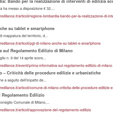
: Bando per la realizzazione di interventi di edilizia sc
 ha messo a disposizione € 32....
redilance.it/articoli/regione-lombardia-bando-per-la-realizzazione-di-inter
che su tablet e smartphone
 mappatura del territorio, d...
predilance.it/articoli/pgt-di-milano-anche-su-tablet-e-smartphone
a sul Regolamento Edilizio di Milano
lio n. 9 del 14 aprile scors...
redilance.it/eventi/prima-informativa-sul-regolamento-edilizio-di-milano
– Criticità delle procedure edilizie e urbanistiche
he a seguito dell’impatto de...
redilance.it/articoli/comune-di-milano-criticita-delle-procedure-edilizie-
 Regolamento Edilizio
Consiglio Comunale di Milano,...
redilance.it/articoli/approvazione-del-regolamento-edilizio