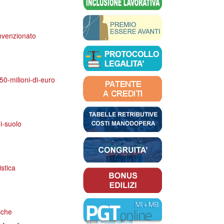
onvenzionato
150-milioni-di-euro
i-suolo
stica
niche