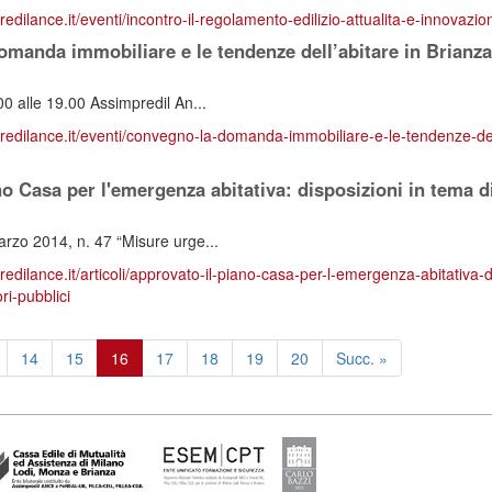
redilance.it/eventi/incontro-il-regolamento-edilizio-attualita-e-innovazio
manda immobiliare e le tendenze dell’abitare in Brianza
00 alle 19.00 Assimpredil An...
predilance.it/eventi/convegno-la-domanda-immobiliare-e-le-tendenze-del
o Casa per l'emergenza abitativa: disposizioni in tema di e
arzo 2014, n. 47 “Misure urge...
redilance.it/articoli/approvato-il-piano-casa-per-l-emergenza-abitativa-d
ori-pubblici
14
15
16
17
18
19
20
Succ. »