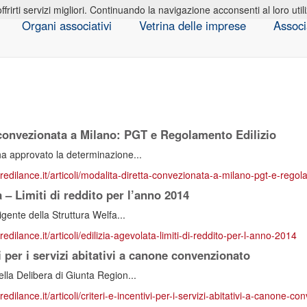
offrirti servizi migliori. Continuando la navigazione acconsenti al loro util
Organi associativi
Vetrina delle imprese
Associ
 convezionata a Milano: PGT e Regolamento Edilizio
a approvato la determinazione...
redilance.it/articoli/modalita-diretta-convezionata-a-milano-pgt-e-regol
a – Limiti di reddito per l’anno 2014
igente della Struttura Welfa...
redilance.it/articoli/edilizia-agevolata-limiti-di-reddito-per-l-anno-2014
vi per i servizi abitativi a canone convenzionato
lla Delibera di Giunta Region...
redilance.it/articoli/criteri-e-incentivi-per-i-servizi-abitativi-a-canone-c