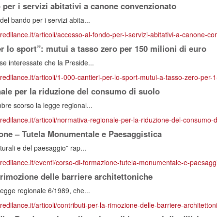
per i servizi abitativi a canone convenzionato
el bando per i servizi abita...
redilance.it/articoli/accesso-al-fondo-per-i-servizi-abitativi-a-canone-c
er lo sport”: mutui a tasso zero per 150 milioni di euro
se interessate che la Preside...
redilance.it/articoli/1-000-cantieri-per-lo-sport-mutui-a-tasso-zero-per-
ale per la riduzione del consumo di suolo
bre scorso la legge regional...
predilance.it/articoli/normativa-regionale-per-la-riduzione-del-consumo-d
one – Tutela Monumentale e Paesaggistica
lturali e del paesaggio” rap...
predilance.it/eventi/corso-di-formazione-tutela-monumentale-e-paesaggi
 rimozione delle barriere architettoniche
 legge regionale 6/1989, che...
redilance.it/articoli/contributi-per-la-rimozione-delle-barriere-architetto