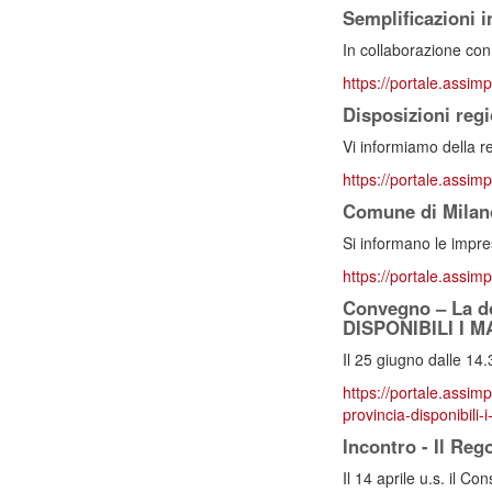
Semplificazioni in
In collaborazione con l
https://portale.assimpr
Disposizioni regi
Vi informiamo della r
https://portale.assimpr
Comune di Mila
Si informano le impre
https://portale.assim
Convegno – La do
DISPONIBILI I M
Il 25 giugno dalle 14.
https://portale.assim
provincia-disponibili-i
Incontro - Il Reg
Il 14 aprile u.s. il Co