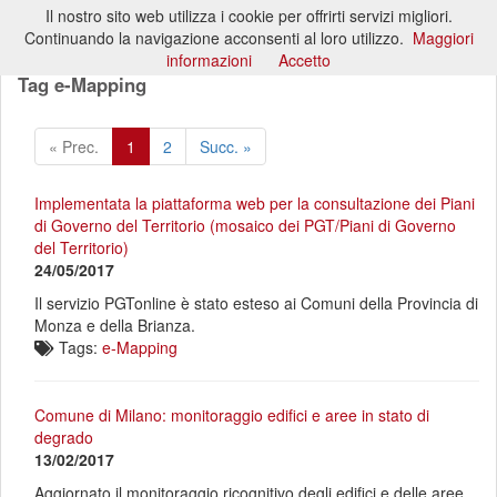
Il nostro sito web utilizza i cookie per offrirti servizi migliori.
Toggl
Continuando la navigazione acconsenti al loro utilizzo.
Maggiori
naviga
informazioni
Accetto
Tag e-Mapping
« Prec.
1
2
Succ. »
Implementata la piattaforma web per la consultazione dei Piani
di Governo del Territorio (mosaico dei PGT/Piani di Governo
del Territorio)
24/05/2017
Il servizio PGTonline è stato esteso ai Comuni della Provincia di
Monza e della Brianza.
Tags:
e-Mapping
Comune di Milano: monitoraggio edifici e aree in stato di
degrado
13/02/2017
Aggiornato il monitoraggio ricognitivo degli edifici e delle aree