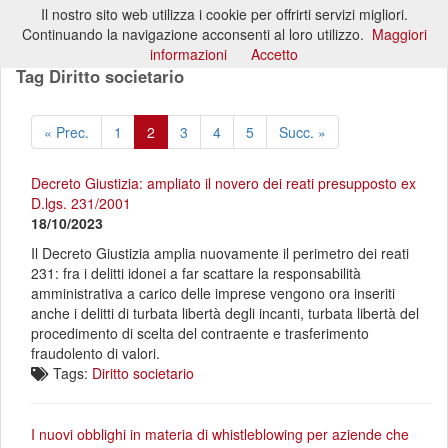
Il nostro sito web utilizza i cookie per offrirti servizi migliori.
Toggl
Continuando la navigazione acconsenti al loro utilizzo.
Maggiori
naviga
informazioni
Accetto
Tag Diritto societario
« Prec.
1
2
3
4
5
Succ. »
Decreto Giustizia: ampliato il novero dei reati presupposto ex
D.lgs. 231/2001
18/10/2023
Il Decreto Giustizia amplia nuovamente il perimetro dei reati
231: fra i delitti idonei a far scattare la responsabilità
amministrativa a carico delle imprese vengono ora inseriti
anche i delitti di turbata libertà degli incanti, turbata libertà del
procedimento di scelta del contraente e trasferimento
fraudolento di valori.
Tags:
Diritto societario
I nuovi obblighi in materia di whistleblowing per aziende che