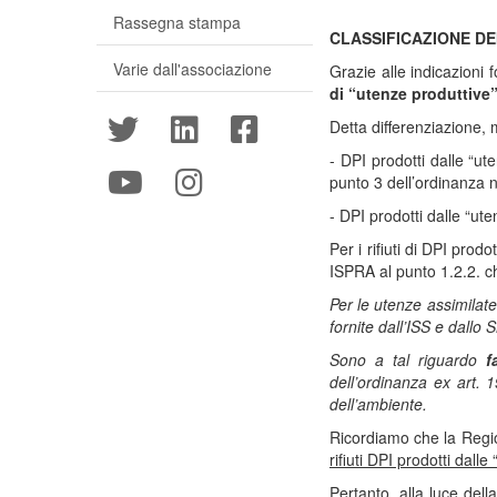
Rassegna stampa
CLASSIFICAZIONE DEI
Varie dall'associazione
Grazie alle indicazioni 
di “utenze produttive”
Detta differenziazione, 
- DPI prodotti dalle “ut
punto 3 dell’ordinanza 
- DPI prodotti dalle “ut
Per i rifiuti di DPI pro
ISPRA al punto 1.2.2. c
Per le utenze assimilate 
fornite dall’ISS e dallo
Sono a tal riguardo
f
dell’ordinanza ex art. 
dell’ambiente.
Ricordiamo che la Regio
rifiuti DPI prodotti dall
Pertanto, alla luce del