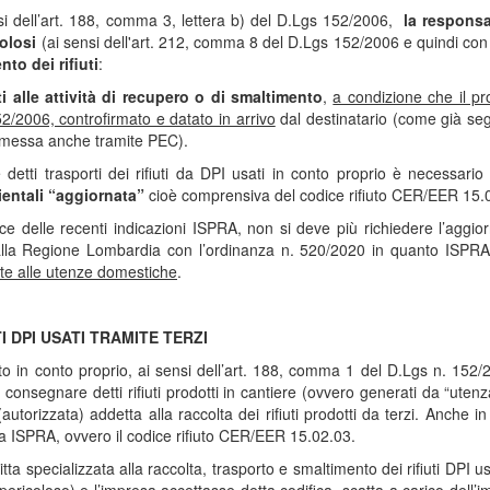
si dell’art. 188, comma 3, lettera b) del D.Lgs 152/2006,
la responsa
colosi
(ai sensi dell'art. 212, comma 8 del D.Lgs 152/2006 e quindi con 
to dei rifiuti
:
ti alle attività di recupero o di smaltimento
,
a condizione che il pro
52/2006, controfirmato e datato in arrivo
dal destinatario (come già seg
smessa anche tramite PEC).
e detti trasporti dei rifiuti da DPI usati in conto proprio è necessari
ientali “aggiornata”
cioè comprensiva del codice rifiuto CER/EER 15.0
ce delle recenti indicazioni ISPRA, non si deve più richiedere l’agg
alla Regione Lombardia con l’ordinanza n. 520/2020 in quanto ISPRA 
te alle utenze domestiche
.
 DPI USATI TRAMITE TERZI
rto in conto proprio, ai sensi dell’art. 188, comma 1 del D.Lgs n. 152/20
 consegnare detti rifiuti prodotti in cantiere (ovvero generati da “ute
(autorizzata) addetta alla raccolta dei rifiuti prodotti da terzi. Anche 
da ISPRA, ovvero il codice rifiuto CER/EER 15.02.03.
tta specializzata alla raccolta, trasporto e smaltimento dei rifiuti DPI us