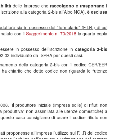
bilità
delle imprese che
raccolgono e trasportano i
iscrizione alla
categoria 2-bis all’Albo NGA
),
è esclusa
duttore sia in possesso del “formulario” (F.I.R.) di cui
nalato con il
Suggerimento n. 70/2018
la quarta copia
o essere in possesso dell’iscrizione in
categoria 2-bis
2.03 individuato da ISPRA per questi casi.
iornamento della categoria 2-bis con il codice CER/EER
ha chiarito che detto codice non riguarda le “utenze
06, il produttore iniziale (impresa edile) di rifiuti non
nza produttiva” non assimilata alle utenze domestiche) a
in questo caso consigliamo di usare il codice rifiuto non
ati proponesse all’impresa l’utilizzo sul F.I.R del codice