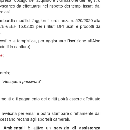
impresa l’obbligo dell’acquisto e vidimazione del registro
o/scarico da effettuarsi nel rispetto dei tempi fissati dal
colosi.
mbardia modifichi/aggiorni l’ordinanza n. 520/2020 alla
CER/EER 15.02.03 per i rifiuti DPI usati e prodotti da
.
sti e la tempistica, per aggiornare l’iscrizione all’Albo
dotti in cantiere):
me
;
ercio;
 “
Recupera password
”;
menti e il pagamento dei diritti potrà essere effettuato
arà avvisata per email e potrà stampare direttamente dal
essario recarsi agli sportelli camerali.
ri Ambientali
è attivo un
servizio di assistenza