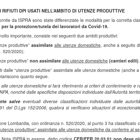
 RIFIUTI DPI USATI NELL’AMBITO DI UTENZE PRODUTTIVE
fornite da ISPRA sono state differenziate le modalità per la corretta clas
 per la protezione/tutela dei lavoratori da Covid-19.
molto importante, consiste nei seguenti due ambiti produttivi:
enze produttive”
assimilate
alle utenze domestiche
, anche a seguito d
n. 520/2020);
enze produttive”
non assimilate
alle utenze domestiche
(cantieri edili)
.
dotti dalle “utenze produttive” assimilate alle utenze domestiche (anche a
hiariscono quanto segue.
alle utenze domestiche si farà riferimento ai criteri di conferimento e ra
 SNPA, nonché dalle specifiche disposizioni individuate dall’Autorità terr
atte salve
eventuali diverse classificazioni individuate dalle autori
191 del D.Lgs 152/2006, qualora si verificano situazioni di eccezional
ne Lombardia, con ordinanza n. 520/2020, al punto 3 ha classificato c
e “utenze produttive” assimilate alle utenze domestiche da conferire al se
la Nota ISPRA in esame, detto codice
CER/EER 20.03.01
non deve pi