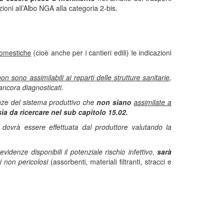
izioni all’Albo NGA alla categoria 2-bis.
domestiche
(cioè anche per i cantieri edili) le indicazioni
non sono assimilabili ai reparti delle strutture sanitarie
,
 ancora diagnosticati.
enze del sistema produttivo che
non siano
assimilate a
sia da ricercare nel sub capitolo 15.02.
 dovrà essere effettuata dal produttore valutando la
idenze disponibili il potenziale rischio infettivo,
sarà
ti non pericolosi
(assorbenti, materiali filtranti, stracci e