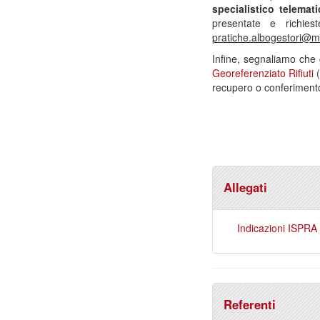
specialistico telema
presentate e richies
pratiche.albogestori@m
Infine, segnaliamo che g
Georeferenziato Rifiuti
(
recupero o conferimento
Allegati
Indicazioni ISPRA p
Referenti