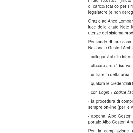
rifiuto 18.01.03* (rifiut
di carico/scarico per i r
legislatore (e non deroga
Grazie ad Ance Lombardi
luce delle citate Note 
utenze del sistema produ
Pensando di fare cosa gr
Nazionale Gestori Ambie
- collegarsi al sito inte
- cliccare area “riservat
- entrare in detta area 
- qualora le credenziali
- con
Login + codice fi
- la procedura di compil
sempre on-line (per le v
- appena l’Albo Gestori 
portale Albo Gestori Amb
Per la compilazione 