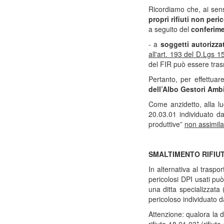
Ricordiamo che, ai sen
propri rifiuti non peri
a seguito del
conferimen
- a
soggetti autorizza
all'art. 193 del D.Lgs 1
del FIR può essere tra
Pertanto, per effettuar
dell’Albo Gestori Amb
Come anzidetto, alla lu
20.03.01 individuato d
produttive”
non assimila
SMALTIMENTO RIFIUTI
In alternativa al traspo
pericolosi DPI usati può
una ditta specializzata 
pericoloso individuato 
Attenzione: qualora la di