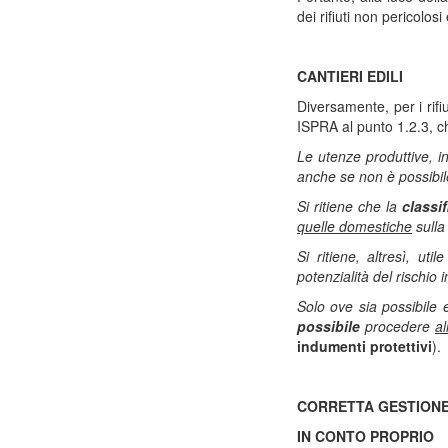
dei rifiuti non pericolos
CANTIERI EDILI
Diversamente, per i rifi
ISPRA al punto 1.2.3, c
Le utenze produttive, i
anche se non è possibile 
Si ritiene che la
classi
quelle domestiche
sulla
Si ritiene, altresì, u
potenzialità del rischio in
Solo ove sia possibile e
possibile
procedere
al
indumenti protettivi
).
CORRETTA GESTIONE D
IN CONTO PROPRIO