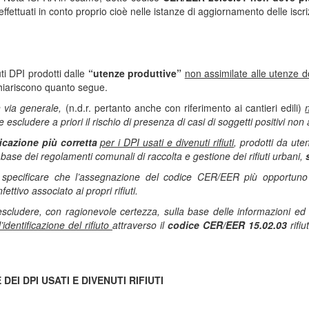
i effettuati in conto proprio cioè nelle istanze di aggiornamento delle iscr
uti DPI prodotti dalle
“utenze produttive”
non assimilate alle utenze 
hiariscono quanto segue.
n via generale,
(n.d.r. pertanto anche con riferimento ai cantieri edili)
escludere a priori il rischio di presenza di casi di soggetti positivi non
ficazione più corretta
per i DPI usati e divenuti rifiuti
, prodotti da ut
 base dei regolamenti comunali di raccolta e gestione dei rifiuti urbani,
tile specificare che l’assegnazione del codice CER/EER più opportuno
fettivo associato ai propri rifiuti.
scludere, con ragionevole certezza, sulla base delle informazioni ed ev
l’identificazione del rifiuto
attraverso il
codice CER/EER 15.02.03
rifiu
EI DPI USATI E DIVENUTI RIFIUTI