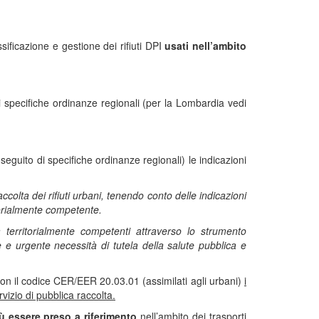
sificazione e gestione dei rifiuti DPI
usati nell’ambito
i specifiche ordinanze regionali (per la Lombardia vedi
 seguito di specifiche ordinanze regionali) le indicazioni
ccolta dei rifiuti urbani, tenendo conto delle indicazioni
itorialmente competente.
tà territorialmente competenti attraverso lo strumento
e e urgente necessità di tutela della salute pubblica e
on il codice CER/EER 20.03.01 (assimilati agli urbani)
i
rvizio di pubblica raccolta.
ù essere preso a riferimento
nell’ambito dei trasporti