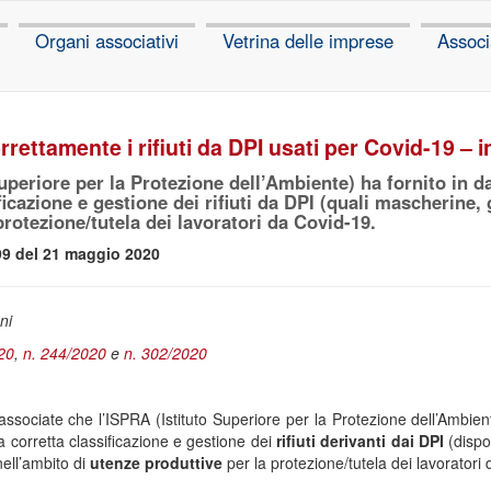
Organi associativi
Vetrina delle imprese
Associ
rettamente i rifiuti da DPI usati per Covid-19 – 
uperiore per la Protezione dell’Ambiente) ha fornito in d
ificazione e gestione dei rifiuti da DPI (quali mascherine,
protezione/tutela dei lavoratori da Covid-19.
99 del 21 maggio 2020
ni
20
,
n. 244/2020
e
n. 302/2020
ssociate che l’ISPRA (Istituto Superiore per la Protezione dell’Ambien
la corretta classificazione e gestione dei
rifiuti derivanti dai DPI
(dispo
nell’ambito di
utenze produttive
per la protezione/tutela dei lavoratori