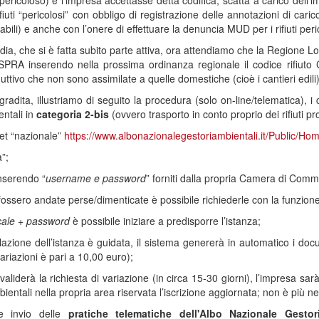
o pericoloso) e l’impresa accettasse detta codifica, scatta a carico dell’
ifiuti “pericolosi” con obbligo di registrazione delle annotazioni di caric
bili) e anche con l’onere di effettuare la denuncia MUD per i rifiuti peri
a, che si è fatta subito parte attiva, ora attendiamo che la Regione Lo
ISPRA inserendo nella prossima ordinanza regionale il codice rifiuto 
ttivo che non sono assimilate a quelle domestiche (cioè i cantieri edili)
adita, illustriamo di seguito la procedura (solo on-line/telematica), i co
ntali in
categoria 2-bis
(ovvero trasporto in conto proprio dei rifiuti pro
rnet “nazionale”
https://www.albonazionalegestoriambientali.it/Public/Ho
a”;
inserendo “
username e password
” forniti dalla propria Camera di Comm
 fossero andate perse/dimenticate è possibile richiederle con la funzione
scale + password
è possibile iniziare a predisporre l’istanza;
azione dell’istanza è guidata, il sistema genererà in automatico i docu
ariazioni è pari a 10,00 euro);
validerà la richiesta di variazione (in circa 15-30 giorni), l’impresa s
ientali nella propria area riservata l’iscrizione aggiornata; non è più nec
e invio delle
pratiche telematiche dell'Albo Nazionale Gesto