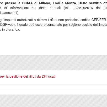
tico presso la CCIAA di Milano, Lodi e Monza. Detto servizio o
te di informazioni sui diritti annuali (tel. 02/85152016 dal
l
i.camcom.it)
.
li impianti autorizzati a ritirare i rifiuti non pericolosi codice CER/E
CGRweb), il quale può essere consultato per ragione sociale dell’impia
 in discarica.
er la gestione dei rifiuti da DPI usati