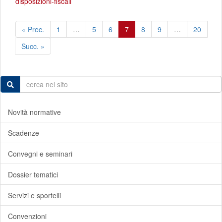
disposizioni-fiscali
« Prec.
1
…
5
6
7
8
9
…
20
Succ. »
Novità normative
Scadenze
Convegni e seminari
Dossier tematici
Servizi e sportelli
Convenzioni