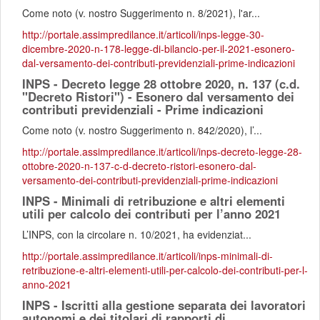
Come noto (v. nostro Suggerimento n. 8/2021), l'ar...
http://portale.assimpredilance.it/articoli/inps-legge-30-
dicembre-2020-n-178-legge-di-bilancio-per-il-2021-esonero-
dal-versamento-dei-contributi-previdenziali-prime-indicazioni
INPS - Decreto legge 28 ottobre 2020, n. 137 (c.d.
"Decreto Ristori") - Esonero dal versamento dei
contributi previdenziali - Prime indicazioni
Come noto (v. nostro Suggerimento n. 842/2020), l’...
http://portale.assimpredilance.it/articoli/inps-decreto-legge-28-
ottobre-2020-n-137-c-d-decreto-ristori-esonero-dal-
versamento-dei-contributi-previdenziali-prime-indicazioni
INPS - Minimali di retribuzione e altri elementi
utili per calcolo dei contributi per l’anno 2021
L’INPS, con la circolare n. 10/2021, ha evidenziat...
http://portale.assimpredilance.it/articoli/inps-minimali-di-
retribuzione-e-altri-elementi-utili-per-calcolo-dei-contributi-per-l-
anno-2021
INPS - Iscritti alla gestione separata dei lavoratori
autonomi e dei titolari di rapporti di