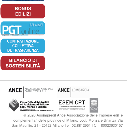
© 2026 Assimpredil Ance Associazione delle Imprese edili e
complementari delle province di Milano, Lodi, Monza e Brianza Via
San Maurilio, 21 - 20123 Milano Tel. 02.8812951 | C.F 80023630157