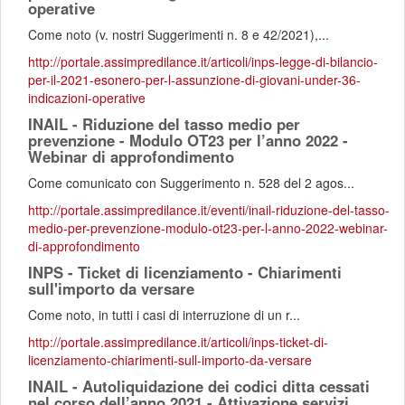
operative
Come noto (v. nostri Suggerimenti n. 8 e 42/2021),...
http://portale.assimpredilance.it/articoli/inps-legge-di-bilancio-
per-il-2021-esonero-per-l-assunzione-di-giovani-under-36-
indicazioni-operative
INAIL - Riduzione del tasso medio per
prevenzione - Modulo OT23 per l’anno 2022 -
Webinar di approfondimento
Come comunicato con Suggerimento n. 528 del 2 agos...
http://portale.assimpredilance.it/eventi/inail-riduzione-del-tasso-
medio-per-prevenzione-modulo-ot23-per-l-anno-2022-webinar-
di-approfondimento
INPS - Ticket di licenziamento - Chiarimenti
sull'importo da versare
Come noto, in tutti i casi di interruzione di un r...
http://portale.assimpredilance.it/articoli/inps-ticket-di-
licenziamento-chiarimenti-sull-importo-da-versare
INAIL - Autoliquidazione dei codici ditta cessati
nel corso dell’anno 2021 - Attivazione servizi