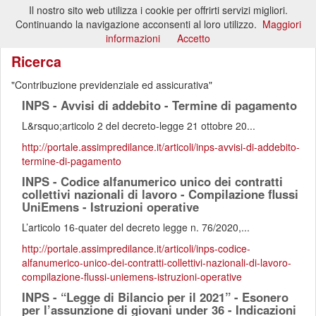
Il nostro sito web utilizza i cookie per offrirti servizi migliori.
Toggl
Continuando la navigazione acconsenti al loro utilizzo.
Maggiori
naviga
informazioni
Accetto
Ricerca
Contribuzione previdenziale ed assicurativa
INPS - Avvisi di addebito - Termine di pagamento
L&rsquo;articolo 2 del decreto-legge 21 ottobre 20...
http://portale.assimpredilance.it/articoli/inps-avvisi-di-addebito-
termine-di-pagamento
INPS - Codice alfanumerico unico dei contratti
collettivi nazionali di lavoro - Compilazione flussi
UniEmens - Istruzioni operative
L’articolo 16-quater del decreto legge n. 76/2020,...
http://portale.assimpredilance.it/articoli/inps-codice-
alfanumerico-unico-dei-contratti-collettivi-nazionali-di-lavoro-
compilazione-flussi-uniemens-istruzioni-operative
INPS - “Legge di Bilancio per il 2021” - Esonero
per l’assunzione di giovani under 36 - Indicazioni