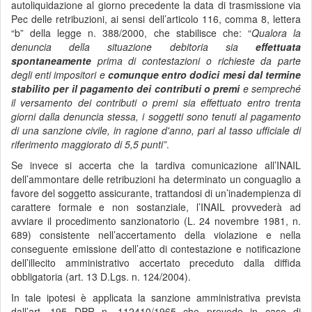
autoliquidazione al giorno precedente la data di trasmissione via
Pec delle retribuzioni, ai sensi dell’articolo 116, comma 8, lettera
“b” della legge n. 388/2000, che stabilisce che: “
Qualora la
denuncia della situazione debitoria sia
effettuata
spontaneamente
prima di contestazioni o richieste da parte
degli enti impositori e
comunque entro dodici mesi dal termine
stabilito per il pagamento dei contributi o premi
e sempreché
il versamento dei contributi o premi sia effettuato entro trenta
giorni dalla denuncia stessa, i soggetti sono tenuti al pagamento
di una sanzione civile, in ragione d'anno, pari al tasso ufficiale di
riferimento maggiorato di 5,5 punti”
.
Se invece si accerta che la tardiva comunicazione all’INAIL
dell’ammontare delle retribuzioni ha determinato un conguaglio a
favore del soggetto assicurante, trattandosi di un’inadempienza di
carattere formale e non sostanziale, l’INAIL provvederà ad
avviare il procedimento sanzionatorio (L. 24 novembre 1981, n.
689) consistente nell’accertamento della violazione e nella
conseguente emissione dell’atto di contestazione e notificazione
dell’illecito amministrativo accertato preceduto dalla diffida
obbligatoria (art. 13 D.Lgs. n. 124/2004).
In tale ipotesi è applicata la sanzione amministrativa prevista
dall’art. 195 DPR n. 112410/1965 che prevede in caso di