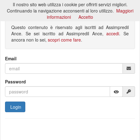
Il nostro sito web utilizza i cookie per offrirti servizi migliori.
Toggl
Continuando la navigazione acconsenti al loro utilizzo.
Maggiori
naviga
informazioni
Accetto
Questo contenuto è riservato agli iscritti ad Assimpredil
Ance. Se sei iscritto ad Assimpredil Ance,
accedi
. Se
ancora non lo sei,
scopri come fare
.
Email
Password
Login
Hai dimenticato la password?
Non sei ancora registrato?
Reimposta password
Registrati