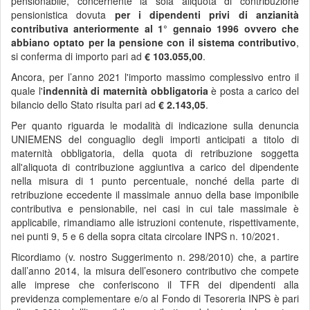
pensionabile, concernente la sola aliquota di contribuzione
pensionistica dovuta
per i dipendenti privi di anzianità
contributiva anteriormente al 1° gennaio 1996 ovvero che
abbiano optato per la pensione con il sistema contributivo
,
si conferma di importo pari ad
€ 103.055,00
.
Ancora, per l’anno 2021 l'importo massimo complessivo entro il
quale l'
indennità di maternità obbligatoria
è posta a carico del
bilancio dello Stato risulta pari ad
€ 2.143,05
.
Per quanto riguarda le modalità di indicazione sulla denuncia
UNIEMENS del conguaglio degli importi anticipati a titolo di
maternità obbligatoria, della quota di retribuzione soggetta
all'aliquota di contribuzione aggiuntiva a carico del dipendente
nella misura di 1 punto percentuale, nonché della parte di
retribuzione eccedente il massimale annuo della base imponibile
contributiva e pensionabile, nei casi in cui tale massimale è
applicabile, rimandiamo alle istruzioni contenute, rispettivamente,
nei punti 9, 5 e 6 della sopra citata circolare INPS n. 10/2021.
Ricordiamo (v. nostro Suggerimento n. 298/2010) che, a partire
dall’anno 2014, la misura dell’esonero contributivo che compete
alle imprese che conferiscono il TFR dei dipendenti alla
previdenza complementare e/o al Fondo di Tesoreria INPS è pari