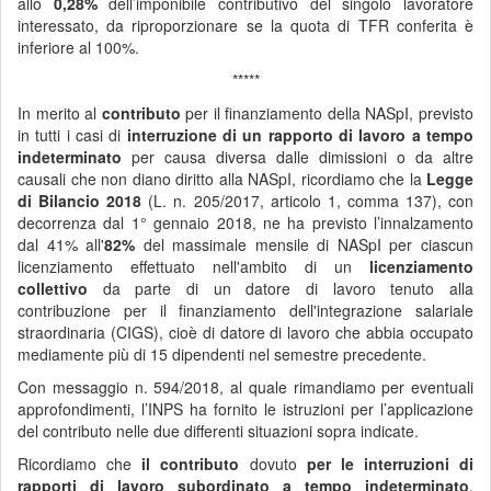
allo
0,28%
dell’imponibile contributivo del singolo lavoratore
interessato, da riproporzionare se la quota di TFR conferita è
inferiore al 100%.
*****
In merito al
contributo
per il finanziamento della NASpI, previsto
in tutti i casi di
interruzione di un rapporto di lavoro a tempo
indeterminato
per causa diversa dalle dimissioni o da altre
causali che non diano diritto alla NASpI, ricordiamo che la
Legge
di Bilancio 2018
(L. n. 205/2017, articolo 1, comma 137), con
decorrenza dal 1° gennaio 2018, ne ha previsto l’innalzamento
dal 41% all'
82%
del massimale mensile di NASpI
per ciascun
licenziamento effettuato nell'ambito di un
licenziamento
collettivo
da parte di un datore di lavoro tenuto alla
contribuzione per il finanziamento dell'integrazione salariale
straordinaria (CIGS), cioè di datore di lavoro che abbia occupato
mediamente più di 15 dipendenti nel semestre precedente.
Con messaggio n. 594/2018, al quale rimandiamo per eventuali
approfondimenti, l’INPS ha fornito le istruzioni per l’applicazione
del contributo nelle due differenti situazioni sopra indicate.
Ricordiamo che
il contributo
dovuto
per le interruzioni di
rapporti di lavoro subordinato a tempo indeterminato
,