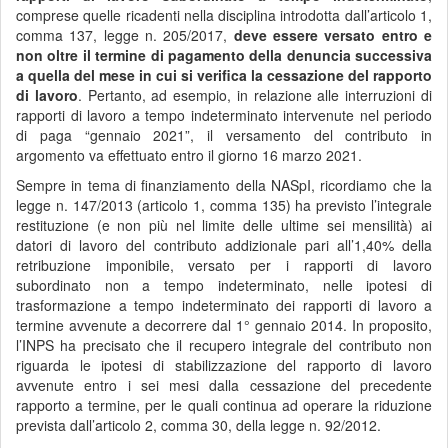
comprese quelle ricadenti nella disciplina introdotta dall’articolo 1,
comma 137, legge n. 205/2017,
deve essere
versato entro e
non oltre il termine di pagamento della denuncia successiva
a quella del mese in cui si verifica la cessazione del rapporto
di lavoro
. Pertanto, ad esempio, in relazione alle interruzioni di
rapporti di lavoro a tempo indeterminato intervenute nel periodo
di paga “gennaio 2021”, il versamento del contributo in
argomento va effettuato entro il giorno 16 marzo 2021.
Sempre in tema di finanziamento della NASpI, ricordiamo che la
legge n. 147/2013 (articolo 1, comma 135) ha previsto l’integrale
restituzione (e non più nel limite delle ultime sei mensilità) ai
datori di lavoro del contributo addizionale pari all’1,40% della
retribuzione imponibile, versato per i rapporti di lavoro
subordinato non a tempo indeterminato, nelle ipotesi di
trasformazione a tempo indeterminato dei rapporti di lavoro a
termine avvenute a decorrere dal 1° gennaio 2014. In proposito,
l’INPS ha precisato che il recupero integrale del contributo non
riguarda le ipotesi di stabilizzazione del rapporto di lavoro
avvenute entro i sei mesi dalla cessazione del precedente
rapporto a termine, per le quali continua ad operare la riduzione
prevista dall’articolo 2, comma 30, della legge n. 92/2012.