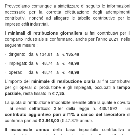
Provvediamo comunque a sintetizzare di seguito le informazioni
necessarie per la corretta effettuazione degli adempimenti
contributivi, nonché ad allegare le tabelle contributive per le
imprese edili industriali.
I
minimali
di retribuzione giornaliera
ai fini contributivi per il
comparto industriale si confermano, anche per l’anno 2021, nelle
seguenti misure :
-
dirigenti:
da
€
134,81
a
€
135,48
-
impiegati:
da
€
48,74
a
€
48,98
-
operai:
da
€
48,74
a
€
48,98
L’importo del
minimale
di retribuzione oraria
ai fini contributivi
per gli operai di produzione e gli impiegati, occupati a
tempo
parziale
, resta fissato in
€ 7,35
.
La quota di retribuzione imponibile mensile oltre la quale è dovuto
- ai sensi dell’articolo 3-ter della legge n. 438/1992 - un
contributo aggiuntivo pari all'1% a carico del lavoratore
si
conferma pari ad
€ 3.948,00
(€ 47.379 annui).
Il
massimale annuo
della base imponibile contributiva e