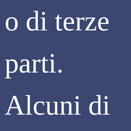
o di terze
parti.
PRESIDENZA
Care Colleghe e Cari Colleghi,
la conversione del DL Salva-casa è un provvedimento
certamente utile e che speriamo semplifichi la vita ai
cittadini italiani. Nei giorni scorsi ANCE ha espresso alcuni
primi commenti sul tema
Alcuni di
(
https://ance.it/2024/07/approvato-il-decreto-salva-casa-i-
primi-commenti-dellance/
). Alla ripresa, come Associazione,
avremo molte occasioni per illustrarlo e supportare i soci
nella migliore comprensione delle opportunità offerte al
mercato. Purtroppo, rimane assolutamente irrisolta la
questione urbanistica che ci riguarda direttamente come