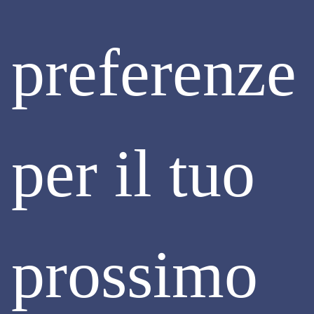
NEGLI APPALTI PUBBLICI: RUP
CHIAMATI A VERIFICARE
preferenze
Il Decreto Legge “Coesione”, recentemente convertito in
legge, ha introdotto misure di prevenzione e contrasto del
lavoro sommerso nei cantieri pubblici che sono sempre
assoggettati alla verifica della congruità della manodopera.
Si tratta di regole più severe che pongono in capo al
responsabile del progetto l’obbligo di verificare la congruità
dell'incidenza della manodopera sull'opera complessiva
per il tuo
prima di procedere al saldo finale dei lavori.
Continua
prossimo