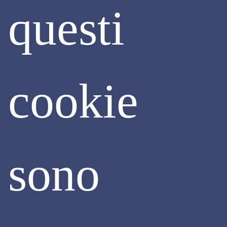
filiera delle costruzioni che opera nel nostro territorio.
questi
Assimpredil Ance rimane fiduciosa che si possa riconoscere
che professionisti, costruttori e funzionari del Comune di
Milano hanno operato alla luce di una interpretazione
consolidata della normativa nazionale, regionale e del PGT.
In attesa che la questione sia affrontata nelle sedi
opportune, il mercato è sospeso, è totalmente fermo.
cookie
Continua
sono