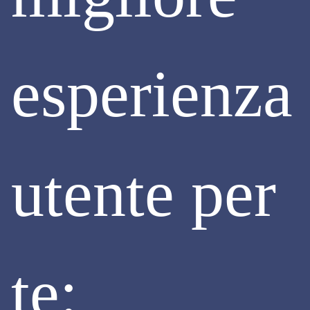
Lombardia, creato per gestire il flusso delle informazioni
tecniche e amministrative relative ai procedimenti di
bonifica.
esperienza
Il portale PSC-AGISCO è stato istituito con le seguenti
finalità:
- supportare la gestione corretta dei procedimenti di
bonifica;
- standardizzare e semplificare i procedimenti a livello
regionale;
- garantire la trasparenza dei processi;
- monitorare e controllare lo stato dei procedimenti;
utente per
Continua
te: