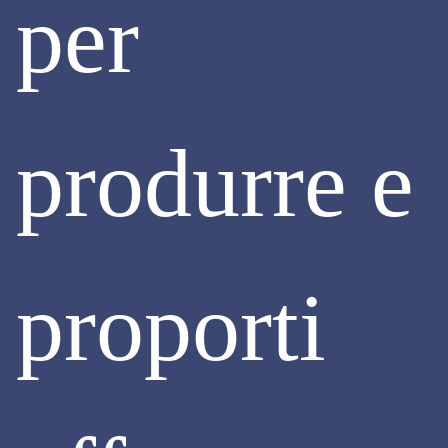
per
Gli scorsi 11 e 12 luglio si è tenuto presso Assimpredil Ance
un seminario sull' intelligenza artificiale generativa, e in
particolare su ChatGPT e GPT4. Il corso è stato tenuto dal
professor Paolo Omero, docente a contratto presso
l’Università di Udine e presso l’Accademia delle Belle Arti
G.B. Tiepolo, che qui intervistiamo.
produrre e
Continua
proporti
© Assimpredil Ance - Via San Maurilio, 21 - 20123 Milano (MI)
Privacy Policy
Contattaci
assimpredil@assimpredilance.it