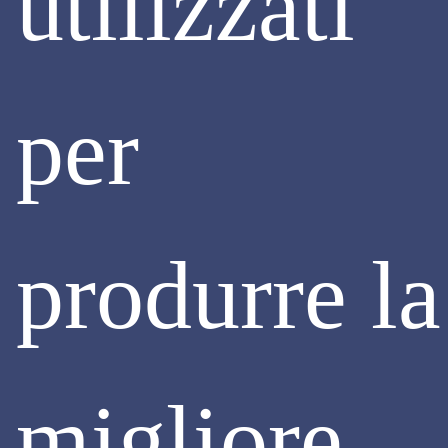
utilizzati
per
produrre la
AMBIENTE E SOSTENIBILITÀ
NUOVO PORTALE SITI CONTAMINATI
(PSC-AGISCO) OPERATIVO DAL 1°
LUGLIO 2024
migliore
Dal
1° luglio 2024 è attivo il nuovo portale PSC-
AGISCO
, coordinato da ARPA Lombardia e Regione