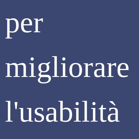
DELL'INSOLVENZA: NOVITÀ IN ARRIVO
per
La Composizione negoziata per la soluzione della crisi
d’impresa consente all’imprenditore, che si trova in
condizioni di squilibrio patrimoniale o economico-
finanziario, di perseguire il risanamento dell’impresa con il
supporto di un esperto indipendente, che agevoli le
trattative con i creditori e altri soggetti interessati.
migliorare
È una procedura volontaria, dunque, è l’imprenditore stesso
a presentare l’istanza tramite la piattaforma digitale messa
a disposizione dalle Camere di Commercio.
Continua
l'usabilità