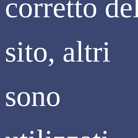
corretto de
DEL 2024 AI 142 MILIONI DEL SECONDO
TRIMESTRE 2024
I dati mettono in evidenza la fine della stagione del
superbonus. In Lombardia gli investimenti ammessi in
detrazione passano dai 2,6 miliardi dei primi tre mesi del
sito, altri
2024 ai 142 milioni del secondo trimestre 2024.
Continua
sono