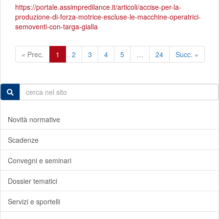
https://portale.assimpredilance.it/articoli/accise-per-la-
produzione-di-forza-motrice-escluse-le-macchine-operatrici-
semoventi-con-targa-gialla
« Prec.
1
2
3
4
5
…
24
Succ. »
Novità normative
Scadenze
Convegni e seminari
Dossier tematici
Servizi e sportelli