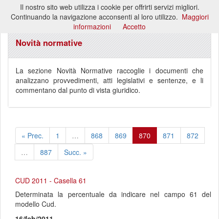
Il nostro sito web utilizza i cookie per offrirti servizi migliori.
Toggl
Continuando la navigazione acconsenti al loro utilizzo.
Maggiori
naviga
informazioni
Accetto
Novità normative
La sezione Novità Normative raccoglie i documenti che
analizzano provvedimenti, atti legislativi e sentenze, e li
commentano dal punto di vista giuridico.
« Prec.
1
…
868
869
870
871
872
…
887
Succ. »
CUD 2011 - Casella 61
Determinata la percentuale da indicare nel campo 61 del
modello Cud.
16/feb/2011