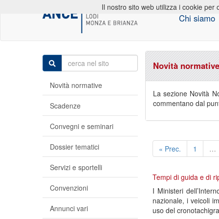
Il nostro sito web utilizza i cookie per 
Chi siamo
Novità normativ
Novità normative
La sezione Novità Nor
commentano dal punto 
Scadenze
Convegni e seminari
Dossier tematici
« Prec.
1
…
Servizi e sportelli
Tempi di guida e di ri
Convenzioni
I Ministeri dell’Inte
nazionale, i veicoli i
Annunci vari
uso del cronotachigraf