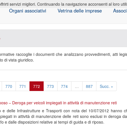
offrirti servizi migliori. Continuando la navigazione acconsenti al loro util
Organi associativi
Vetrina delle imprese
Associ
e
mative raccoglie i documenti che analizzano provvedimenti, atti legisl
di vista giuridico.
770
771
772
773
774
…
887
Succ. »
poso – Deroga per veicoli impiegati in attività di manutenzione reti
rno e delle Infrastrutture e Trasporti con nota del 10/07/2012 hanno chi
mpiegati in attività di manutenzione delle reti sono esclusi in deroga da
o e dalle disposizioni relative ai tempi di guida e di riposo.