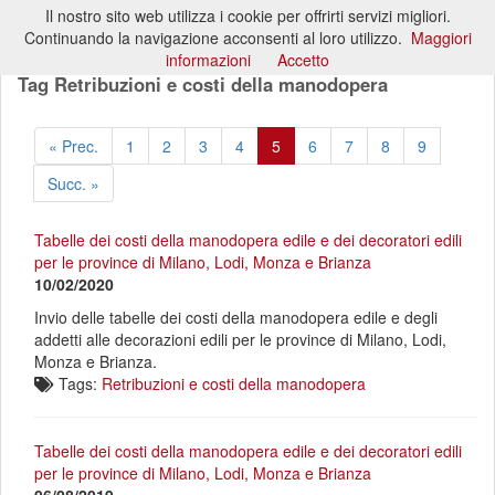
Il nostro sito web utilizza i cookie per offrirti servizi migliori.
Toggl
Continuando la navigazione acconsenti al loro utilizzo.
Maggiori
naviga
informazioni
Accetto
Tag Retribuzioni e costi della manodopera
« Prec.
1
2
3
4
5
6
7
8
9
Succ. »
Tabelle dei costi della manodopera edile e dei decoratori edili
per le province di Milano, Lodi, Monza e Brianza
10/02/2020
Invio delle tabelle dei costi della manodopera edile e degli
addetti alle decorazioni edili per le province di Milano, Lodi,
Monza e Brianza.
Tags:
Retribuzioni e costi della manodopera
Tabelle dei costi della manodopera edile e dei decoratori edili
per le province di Milano, Lodi, Monza e Brianza