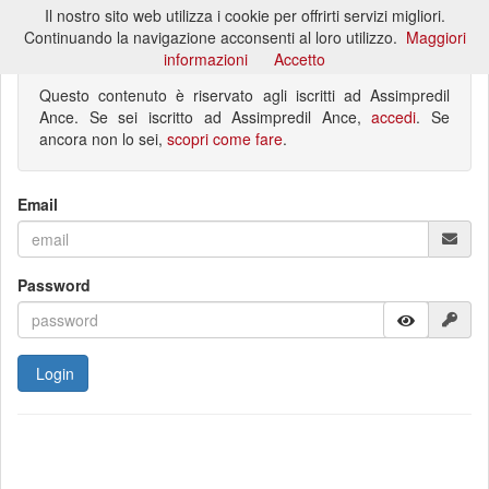
Il nostro sito web utilizza i cookie per offrirti servizi migliori.
Toggl
Continuando la navigazione acconsenti al loro utilizzo.
Maggiori
naviga
informazioni
Accetto
Questo contenuto è riservato agli iscritti ad Assimpredil
Ance. Se sei iscritto ad Assimpredil Ance,
accedi
. Se
ancora non lo sei,
scopri come fare
.
Email
Password
Login
Hai dimenticato la password?
Non sei ancora registrato?
Reimposta password
Registrati