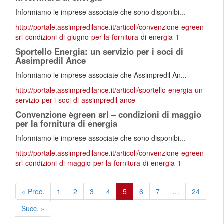
Informiamo le imprese associate che sono disponibi...
http://portale.assimpredilance.it/articoli/convenzione-egreen-
srl-condizioni-di-giugno-per-la-fornitura-di-energia-1
Sportello Energia: un servizio per i soci di
Assimpredil Ance
Informiamo le imprese associate che Assimpredil An...
http://portale.assimpredilance.it/articoli/sportello-energia-un-
servizio-per-i-soci-di-assimpredil-ance
Convenzione ègreen srl – condizioni di maggio
per la fornitura di energia
Informiamo le imprese associate che sono disponibi...
http://portale.assimpredilance.it/articoli/convenzione-egreen-
srl-condizioni-di-maggio-per-la-fornitura-di-energia-1
« Prec.
1
2
3
4
5
6
7
…
24
Succ. »