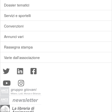
Dossier tematici
Servizi e sportelli
Convenzioni
Annunci vari
Rassegna stampa
Varie dall'associazione