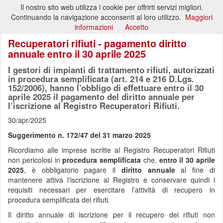
Il nostro sito web utilizza i cookie per offrirti servizi migliori.
Toggl
Continuando la navigazione acconsenti al loro utilizzo.
Maggiori
naviga
informazioni
Accetto
Recuperatori rifiuti - pagamento diritto
annuale entro il 30 aprile 2025
I gestori di impianti di trattamento rifiuti, autorizzati
in procedura semplificata (art. 214 e 216 D.Lgs.
152/2006), hanno l’obbligo di effettuare entro il 30
aprile 2025 il pagamento del diritto annuale per
l’iscrizione al Registro Recuperatori Rifiuti.
30/apr/2025
Suggerimento n. 172/47 del 31 marzo 2025
Ricordiamo alle imprese iscritte al Registro Recuperatori Rifiuti
non pericolosi in
procedura semplificata
che,
entro il 30 aprile
2025
, è obbligatorio pagare il
diritto annuale
al fine di
mantenere attiva l’iscrizione al Registro e conservare quindi i
requisiti necessari per esercitare l’attività di recupero in
procedura semplificata dei rifiuti.
Il diritto annuale di iscrizione per il recupero dei rifiuti non