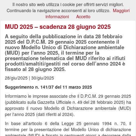
Il nostro sito web utilizza i cookie per offrirti servizi migliori.
Toggl
Continuando la navigazione acconsenti al loro utilizzo.
Maggiori
naviga
informazioni
Accetto
MUD 2025 – scadenza 28 giugno 2025
A seguito della pubblicazione in data 28 febbraio
2025 del D.P.C.M. 29 gennaio 2025 contenente il
nuovo Modello Unico di Dichiarazione ambientale
(MUD) per l'anno 2025, il termine per la
presentazione telematica del MUD riferito ai rifiuti
prodotti/smaltiti/gestiti nel corso dell’anno 2024 è
fissato al 28 giugno 2025.
28/giu/2025 | 30/giu/2025
Suggerimento n. 141/37 del 11 marzo 2025
Informiamo le imprese associate che il D.P.C.M. 29 gennaio 2025
(pubblicato sulla Gazzetta Ufficiale n. 49 del 28 febbraio 2025) ha
approvato il nuovo Modello di Dichiarazione ambientale (MUD)
per l'anno 2025 (dati riferiti al 2024).
In base all'articolo 6 della Legge 25 gennaio 1994 n. 70, il
termine per la presentazione del Modello Unico di dichiarazione
ambientale (MUD) è fissato in centoventi giorni a decorrere dalla